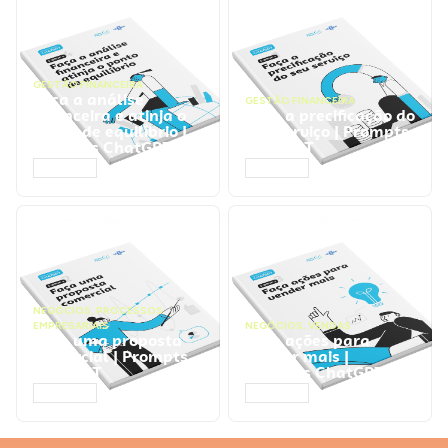
GESTÃO FINANCEIRA
Faça a análise
GESTÃO FINANCEIRA
financeira e atinja o
Faça a precificação do
ponto de equilíbrio |
seu serviço | Prompts
Prompts ChatGPT
ChatGPT
ACESSAR
ACESSAR
NEGÓCIOS
,
PROCESSOS
EMPRESARIAIS
NEGÓCIOS
,
VENDAS
Faça uma proposta
Faça ações para
comercial | Prompts
vender mais |
ChatGPT
Prompts ChatGPT
ACESSAR
ACESSAR