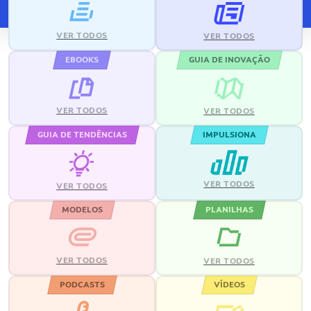
VER TODOS
VER TODOS
EBOOKS
GUIA DE INOVAÇÃO
VER TODOS
VER TODOS
GUIA DE TENDÊNCIAS
IMPULSIONA
VER TODOS
VER TODOS
MODELOS
PLANILHAS
VER TODOS
VER TODOS
PODCASTS
VÍDEOS