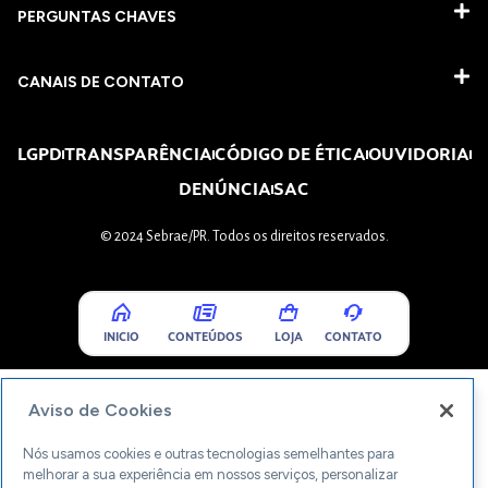
PERGUNTAS CHAVES​
CANAIS DE CONTATO
LGPD
TRANSPARÊNCIA
CÓDIGO DE ÉTICA
OUVIDORIA
DENÚNCIA
SAC
© 2024 Sebrae/PR. Todos os direitos reservados.
INICIO
CONTEÚDOS
LOJA
CONTATO
Aviso de Cookies
Nós usamos cookies e outras tecnologias semelhantes para
melhorar a sua experiência em nossos serviços, personalizar