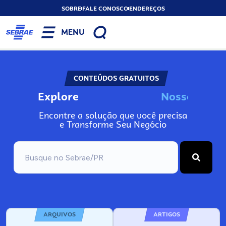
SOBRE
FALE CONOSCO
ENDEREÇOS
MENU
CONTEÚDOS GRATUITOS
Explore
N
o
s
s
o
s
A
Encontre a solução que você precisa
e Transforme Seu Negócio
ARQUIVOS
ARTIGOS