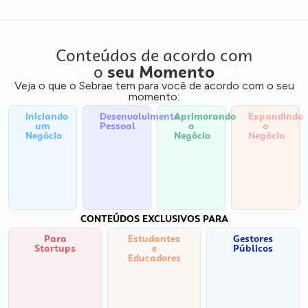
Conteúdos de acordo com
o
seu Momento
Veja o que o Sebrae tem para você de acordo com o seu
momento:
Iniciando
Desenvolvimento
Aprimorando
Expandindo
um
Pessoal
o
o
Negócio
Negócio
Negócio
CONTEÚDOS EXCLUSIVOS PARA
Para
Estudantes
Gestores
Startups
e
Públicos
Educadores