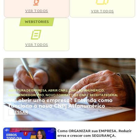
VER TODOS
VER TODOS
WEBSTORIES
VER TODOS
ABERTURA DE EMPRESA
,
ABRIR CNPJ
,
CNPJ ALFANUMÉRICO
,
EMPREENDEDORISMO
,
NOVO FORMATO DE CNPJ
,
RECEITA FEDERAL
Vai abrir uma empresa? Entenda como
funciona o novo CNPJ Alfanumérico
ACESSAR
Como ORGANIZAR sua EMPRESA. Reduzir
erros e crescer com SEGURANÇA.