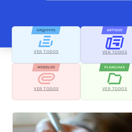
ARQUIVOS
ARTIGOS
VER TODOS
VER TODOS
MODELOS
PLANILHAS
VER TODOS
VER TODOS