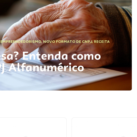
,
EMPREENDEDORISMO
,
NOVO FORMATO DE CNPJ
,
RECEITA
esa? Entenda como
PJ Alfanumérico