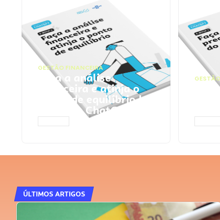
GESTÃO FINANCEIRA
Faça a análise
GESTÃO
financeira e atinja o
Faça
ponto de equilíbrio |
seu 
Prompts ChatGPT
Cha
ACESSAR
ACESS
ÚLTIMOS ARTIGOS