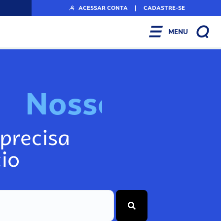
ACESSAR CONTA
|
CADASTRE-SE
MENU
N
o
s
s
o
s
I
n
f
o
g
precisa
io