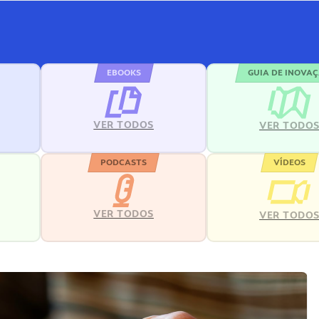
EBOOKS
GUIA DE INOVA
VER TODOS
VER TODO
PODCASTS
VÍDEOS
VER TODOS
VER TODO