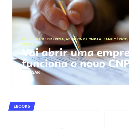
ABERTURA DE EMPRESA
,
ABRIR CNPJ
,
CNPJ ALFANUMÉRICO
FEDERAL
Vai abrir uma empr
funciona o novo CN
ACESSAR
EBOOKS