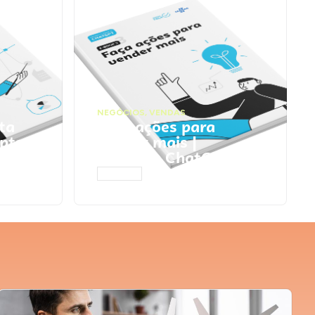
NEGÓCIOS
,
VENDAS
ta
Faça ações para
pts
vender mais |
Prompts ChatGPT
ACESSAR