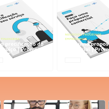
NEGÓCIOS
,
PROCESSOS
 FINANCEIRA
EMPRESARIAIS
 a precificação do
Faça uma propos
serviço | Prompts
comercial | Prom
tGPT
ChatGPT
AR
ACESSAR