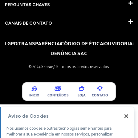
PERGUNTAS CHAVES​
CANAIS DE CONTATO
LGPD
TRANSPARÊNCIA
CÓDIGO DE ÉTICA
OUVIDORIA
DENÚNCIA
SAC
© 2024 Sebrae/PR. Todos os direitos reservados.
INICIO
CONTEÚDOS
LOJA
CONTATO
Aviso de Cookies
Nós usamos cookies e outras tecnologias semelhantes para
melhorar a sua experiência em nossos serviços, personalizar