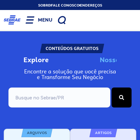
SOBRE
FALE CONOSCO
ENDEREÇOS
MENU
CONTEÚDOS GRATUITOS
Explore
N
o
s
s
o
s
A
I
n
Encontre a solução que você precisa
e Transforme Seu Negócio
ARQUIVOS
ARTIGOS