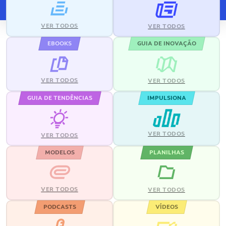
VER TODOS
VER TODOS
EBOOKS
GUIA DE INOVAÇÃO
VER TODOS
VER TODOS
GUIA DE TENDÊNCIAS
IMPULSIONA
VER TODOS
VER TODOS
MODELOS
PLANILHAS
VER TODOS
VER TODOS
PODCASTS
VÍDEOS