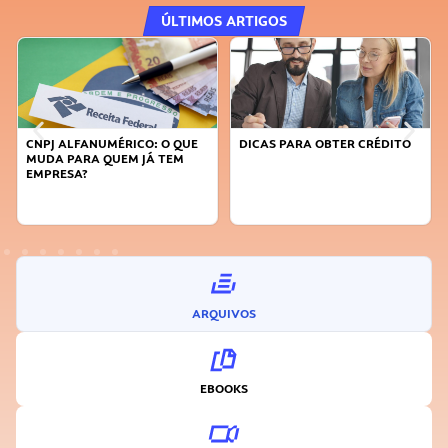
ÚLTIMOS ARTIGOS
PJ ALFANUMÉRICO: O QUE
DICAS PARA OBTER CRÉDITO
FAÇA A
DA PARA QUEM JÁ TEM
SUSTEN
PRESA?
INOVA
ARQUIVOS
EBOOKS