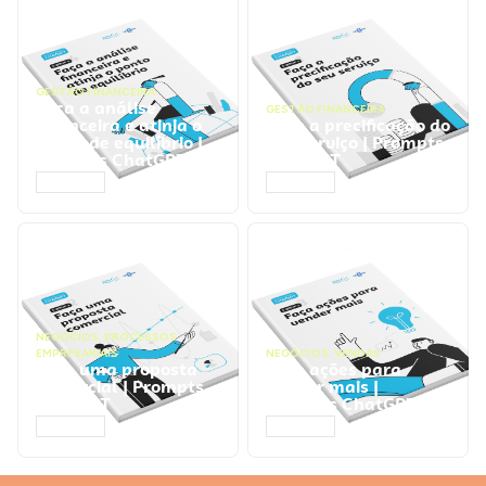
GESTÃO FINANCEIRA
Faça a análise
GESTÃO FINANCEIRA
financeira e atinja o
Faça a precificação do
ponto de equilíbrio |
seu serviço | Prompts
Prompts ChatGPT
ChatGPT
ACESSAR
ACESSAR
NEGÓCIOS
,
PROCESSOS
EMPRESARIAIS
NEGÓCIOS
,
VENDAS
Faça uma proposta
Faça ações para
comercial | Prompts
vender mais |
ChatGPT
Prompts ChatGPT
ACESSAR
ACESSAR