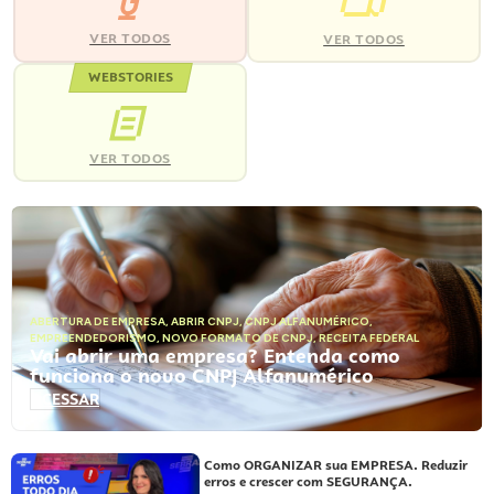
VER TODOS
VER TODOS
WEBSTORIES
VER TODOS
ABERTURA DE EMPRESA
,
ABRIR CNPJ
,
CNPJ ALFANUMÉRICO
,
EMPREENDEDORISMO
,
NOVO FORMATO DE CNPJ
,
RECEITA FEDERAL
Vai abrir uma empresa? Entenda como
funciona o novo CNPJ Alfanumérico
ACESSAR
Como ORGANIZAR sua EMPRESA. Reduzir
erros e crescer com SEGURANÇA.