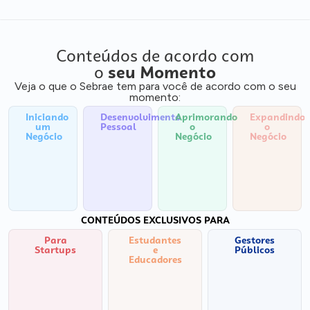
Conteúdos de acordo com
o
seu Momento
Veja o que o Sebrae tem para você de acordo com o seu
momento:
Iniciando
Desenvolvimento
Aprimorando
Expandindo
um
Pessoal
o
o
Negócio
Negócio
Negócio
CONTEÚDOS EXCLUSIVOS PARA
Para
Estudantes
Gestores
Startups
e
Públicos
Educadores