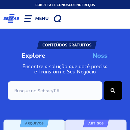
SOBRE
FALE CONOSCO
ENDEREÇOS
MENU
CONTEÚDOS GRATUITOS
Explore
N
o
s
s
o
s
I
n
f
o
Encontre a solução que você precisa
e Transforme Seu Negócio
ARQUIVOS
ARTIGOS