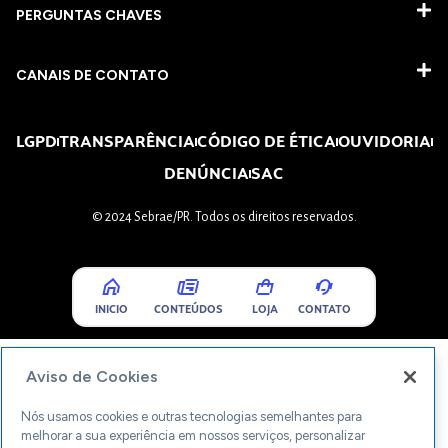
PERGUNTAS CHAVES​
CANAIS DE CONTATO
LGPD
TRANSPARÊNCIA
CÓDIGO DE ÉTICA
OUVIDORIA
DENÚNCIA
SAC
© 2024 Sebrae/PR. Todos os direitos reservados.
INICIO
CONTEÚDOS
LOJA
CONTATO
Aviso de Cookies
Nós usamos cookies e outras tecnologias semelhantes para
melhorar a sua experiência em nossos serviços, personalizar