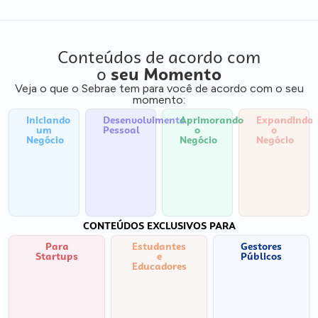
Conteúdos de acordo com
o
seu Momento
Veja o que o Sebrae tem para você de acordo com o seu
momento:
Iniciando
Desenvolvimento
Aprimorando
Expandindo
um
Pessoal
o
o
Negócio
Negócio
Negócio
CONTEÚDOS EXCLUSIVOS PARA
Para
Estudantes
Gestores
Startups
e
Públicos
Educadores