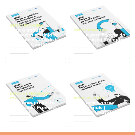
GESTÃO FINANCEIRA
Faça a análise
GESTÃO FINANCEIRA
financeira e atinja o
Faça a precificação do
ponto de equilíbrio |
seu serviço | Prompts
Prompts ChatGPT
ChatGPT
ACESSAR
ACESSAR
NEGÓCIOS
,
PROCESSOS
EMPRESARIAIS
NEGÓCIOS
,
VENDAS
Faça uma proposta
Faça ações para
comercial | Prompts
vender mais |
ChatGPT
Prompts ChatGPT
ACESSAR
ACESSAR