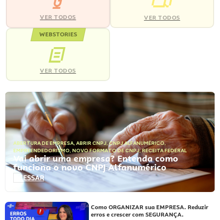
VER TODOS
VER TODOS
WEBSTORIES
VER TODOS
ABERTURA DE EMPRESA
,
ABRIR CNPJ
,
CNPJ ALFANUMÉRICO
,
EMPREENDEDORISMO
,
NOVO FORMATO DE CNPJ
,
RECEITA FEDERAL
Vai abrir uma empresa? Entenda como
funciona o novo CNPJ Alfanumérico
ACESSAR
Como ORGANIZAR sua EMPRESA. Reduzir
erros e crescer com SEGURANÇA.