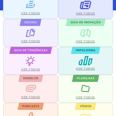
VER TODOS
VER TODOS
EBOOKS
GUIA DE INOVAÇÃO
VER TODOS
VER TODOS
GUIA DE TENDÊNCIAS
IMPULSIONA
VER TODOS
VER TODOS
MODELOS
PLANILHAS
VER TODOS
VER TODOS
PODCASTS
VÍDEOS