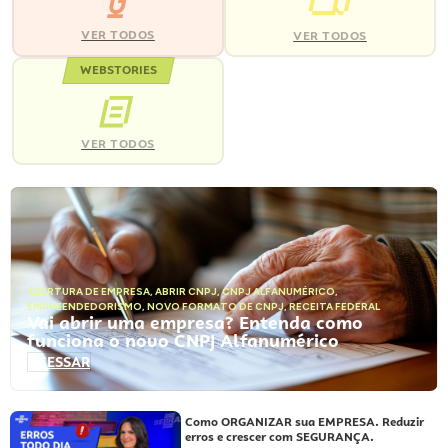
VER TODOS
VER TODOS
WEBSTORIES
VER TODOS
ABERTURA DE EMPRESA
,
ABRIR CNPJ
,
CNPJ ALFANUMÉRICO
,
EMPREENDEDORISMO
,
NOVO FORMATO DE CNPJ
,
RECEITA FEDERAL
Vai abrir uma empresa? Entenda como
funciona o novo CNPJ Alfanumérico
ACESSAR
Como ORGANIZAR sua EMPRESA. Reduzir
erros e crescer com SEGURANÇA.