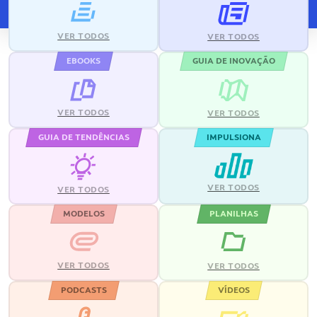
VER TODOS
VER TODOS
EBOOKS
GUIA DE INOVAÇÃO
VER TODOS
VER TODOS
GUIA DE TENDÊNCIAS
IMPULSIONA
VER TODOS
VER TODOS
MODELOS
PLANILHAS
VER TODOS
VER TODOS
PODCASTS
VÍDEOS