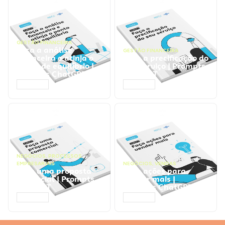
GESTÃO FINANCEIRA
Faça a análise
GESTÃO FINANCEIRA
financeira e atinja o
Faça a precificação do
ponto de equilíbrio |
seu serviço | Prompts
Prompts ChatGPT
ChatGPT
ACESSAR
ACESSAR
NEGÓCIOS
,
PROCESSOS
EMPRESARIAIS
NEGÓCIOS
,
VENDAS
Faça uma proposta
Faça ações para
comercial | Prompts
vender mais |
ChatGPT
Prompts ChatGPT
ACESSAR
ACESSAR