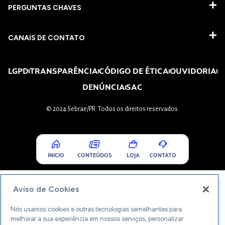
PERGUNTAS CHAVES​
CANAIS DE CONTATO
LGPD
TRANSPARÊNCIA
CÓDIGO DE ÉTICA
OUVIDORIA
DENÚNCIA
SAC
© 2024 Sebrae/PR. Todos os direitos reservados.
INICIO
CONTEÚDOS
LOJA
CONTATO
Aviso de Cookies
Nós usamos cookies e outras tecnologias semelhantes para
melhorar a sua experiência em nossos serviços, personalizar