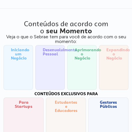
Conteúdos de acordo com
o
seu Momento
Veja o que o Sebrae tem para você de acordo com o seu
momento:
Iniciando
Desenvolvimento
Aprimorando
Expandindo
um
Pessoal
o
o
Negócio
Negócio
Negócio
CONTEÚDOS EXCLUSIVOS PARA
Para
Estudantes
Gestores
Startups
e
Públicos
Educadores