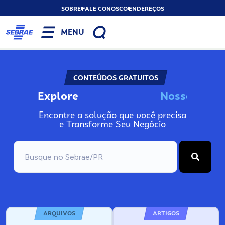
SOBRE
FALE CONOSCO
ENDEREÇOS
MENU
CONTEÚDOS GRATUITOS
Explore
N
o
s
s
o
s
I
n
f
o
Encontre a solução que você precisa
e Transforme Seu Negócio
ARQUIVOS
ARTIGOS