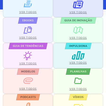
VER TODOS
VER TODOS
EBOOKS
GUIA DE INOVAÇÃO
VER TODOS
VER TODOS
GUIA DE TENDÊNCIAS
IMPULSIONA
VER TODOS
VER TODOS
MODELOS
PLANILHAS
VER TODOS
VER TODOS
PODCASTS
VÍDEOS