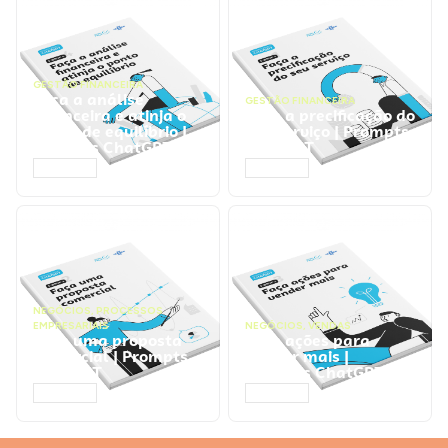
GESTÃO FINANCEIRA
Faça a análise
GESTÃO FINANCEIRA
financeira e atinja o
Faça a precificação do
ponto de equilíbrio |
seu serviço | Prompts
Prompts ChatGPT
ChatGPT
ACESSAR
ACESSAR
NEGÓCIOS
,
PROCESSOS
EMPRESARIAIS
NEGÓCIOS
,
VENDAS
Faça uma proposta
Faça ações para
comercial | Prompts
vender mais |
ChatGPT
Prompts ChatGPT
ACESSAR
ACESSAR