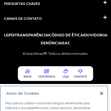
PERGUNTAS CHAVES​
CANAIS DE CONTATO
LGPD
TRANSPARÊNCIA
CÓDIGO DE ÉTICA
OUVIDORIA
DENÚNCIA
SAC
© 2024 Sebrae/PR. Todos os direitos reservados.
INICIO
CONTEÚDOS
LOJA
CONTATO
Aviso de Cookies
Nós usamos cookies e outras tecnologias semelhantes para
melhorar a sua experiência em nossos serviços, personalizar