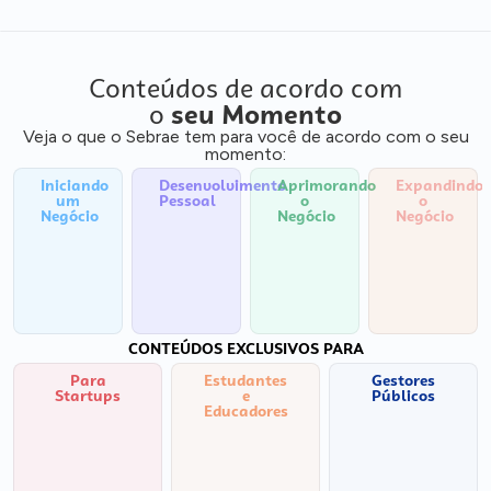
Conteúdos de acordo com
o
seu Momento
Veja o que o Sebrae tem para você de acordo com o seu
momento:
Iniciando
Desenvolvimento
Aprimorando
Expandindo
um
Pessoal
o
o
Negócio
Negócio
Negócio
CONTEÚDOS EXCLUSIVOS PARA
Para
Estudantes
Gestores
Startups
e
Públicos
Educadores