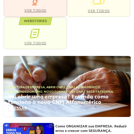
VER TODOS
VER TODOS
WEBSTORIES
VER TODOS
ABERTURA DE EMPRESA
,
ABRIR CNPJ
,
CNPJ ALFANUMÉRICO
,
EMPREENDEDORISMO
,
NOVO FORMATO DE CNPJ
,
RECEITA FEDERAL
Vai abrir uma empresa? Entenda como
funciona o novo CNPJ Alfanumérico
ACESSAR
Como ORGANIZAR sua EMPRESA. Reduzir
erros e crescer com SEGURANÇA.