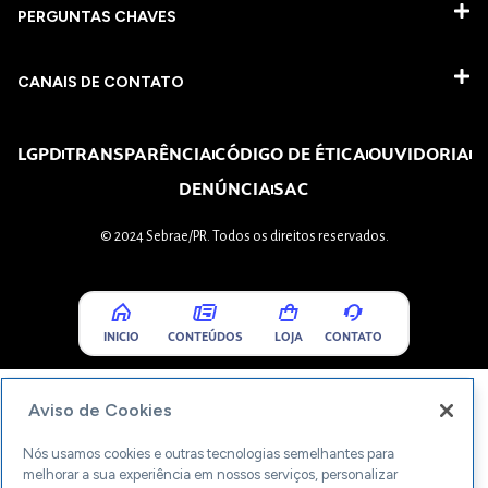
PERGUNTAS CHAVES​
CANAIS DE CONTATO
LGPD
TRANSPARÊNCIA
CÓDIGO DE ÉTICA
OUVIDORIA
DENÚNCIA
SAC
© 2024 Sebrae/PR. Todos os direitos reservados.
INICIO
CONTEÚDOS
LOJA
CONTATO
Aviso de Cookies
Nós usamos cookies e outras tecnologias semelhantes para
melhorar a sua experiência em nossos serviços, personalizar