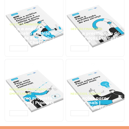
GESTÃO FINANCEIRA
Faça a análise
GESTÃO FINANCEIRA
financeira e atinja o
Faça a precificação do
ponto de equilíbrio |
seu serviço | Prompts
Prompts ChatGPT
ChatGPT
ACESSAR
ACESSAR
NEGÓCIOS
,
PROCESSOS
EMPRESARIAIS
NEGÓCIOS
,
VENDAS
Faça uma proposta
Faça ações para
comercial | Prompts
vender mais |
ChatGPT
Prompts ChatGPT
ACESSAR
ACESSAR