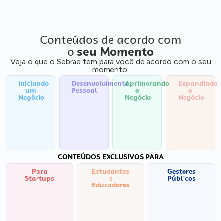
Conteúdos de acordo com
o
seu Momento
Veja o que o Sebrae tem para você de acordo com o seu
momento:
Iniciando
Desenvolvimento
Aprimorando
Expandindo
um
Pessoal
o
o
Negócio
Negócio
Negócio
CONTEÚDOS EXCLUSIVOS PARA
Para
Estudantes
Gestores
Startups
e
Públicos
Educadores