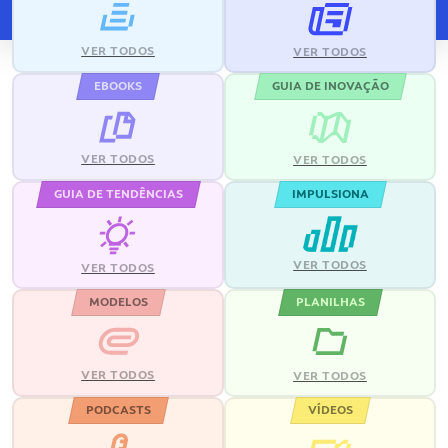
VER TODOS
VER TODOS
EBOOKS
GUIA DE INOVAÇÃO
VER TODOS
VER TODOS
GUIA DE TENDÊNCIAS
IMPULSIONA
VER TODOS
VER TODOS
MODELOS
PLANILHAS
VER TODOS
VER TODOS
PODCASTS
VÍDEOS