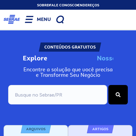
SOBRE
FALE CONOSCO
ENDEREÇOS
MENU
CONTEÚDOS GRATUITOS
Explore
N
o
s
s
o
s
I
n
f
o
Encontre a solução que você precisa
e Transforme Seu Negócio
ARQUIVOS
ARTIGOS