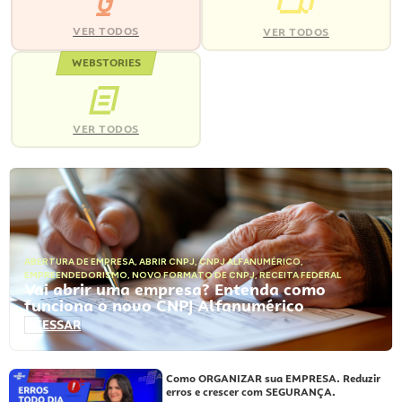
VER TODOS
VER TODOS
WEBSTORIES
VER TODOS
ABERTURA DE EMPRESA
,
ABRIR CNPJ
,
CNPJ ALFANUMÉRICO
,
EMPREENDEDORISMO
,
NOVO FORMATO DE CNPJ
,
RECEITA FEDERAL
Vai abrir uma empresa? Entenda como
funciona o novo CNPJ Alfanumérico
ACESSAR
Como ORGANIZAR sua EMPRESA. Reduzir
erros e crescer com SEGURANÇA.