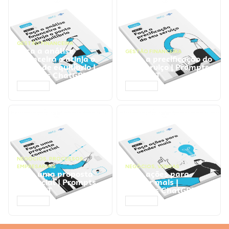
GESTÃO FINANCEIRA
Faça a análise
GESTÃO FINANCEIRA
financeira e atinja o
Faça a precificação do
ponto de equilíbrio |
seu serviço | Prompts
Prompts ChatGPT
ChatGPT
ACESSAR
ACESSAR
NEGÓCIOS
,
PROCESSOS
EMPRESARIAIS
NEGÓCIOS
,
VENDAS
Faça uma proposta
Faça ações para
comercial | Prompts
vender mais |
ChatGPT
Prompts ChatGPT
ACESSAR
ACESSAR