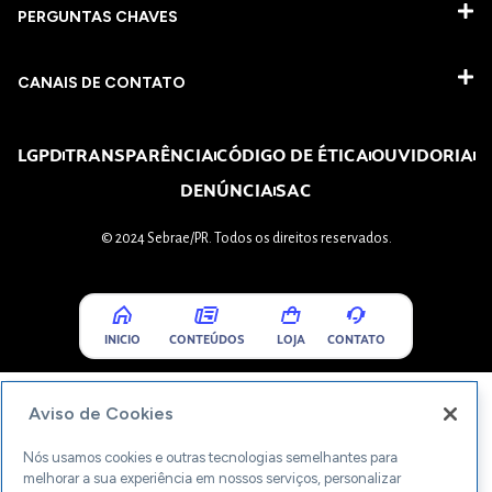
PERGUNTAS CHAVES​
CANAIS DE CONTATO
LGPD
TRANSPARÊNCIA
CÓDIGO DE ÉTICA
OUVIDORIA
DENÚNCIA
SAC
© 2024 Sebrae/PR. Todos os direitos reservados.
INICIO
CONTEÚDOS
LOJA
CONTATO
Aviso de Cookies
Nós usamos cookies e outras tecnologias semelhantes para
melhorar a sua experiência em nossos serviços, personalizar