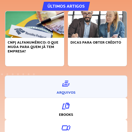
ÚLTIMOS ARTIGOS
 QUE
DICAS PARA OBTER CRÉDITO
FAÇA A DIFERENÇA: SEJA
EM
SUSTENTÁVEL, SEJA
INOVADOR
ARQUIVOS
EBOOKS