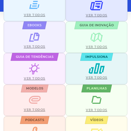
VER TODOS
VER TODOS
EBOOKS
GUIA DE INOVAÇÃO
VER TODOS
VER TODOS
GUIA DE TENDÊNCIAS
IMPULSIONA
VER TODOS
VER TODOS
MODELOS
PLANILHAS
VER TODOS
VER TODOS
PODCASTS
VÍDEOS