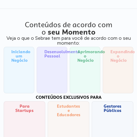
Conteúdos de acordo com
o
seu Momento
Veja o que o Sebrae tem para você de acordo com o seu
momento:
Iniciando
Desenvolvimento
Aprimorando
Expandindo
um
Pessoal
o
o
Negócio
Negócio
Negócio
CONTEÚDOS EXCLUSIVOS PARA
Para
Estudantes
Gestores
Startups
e
Públicos
Educadores