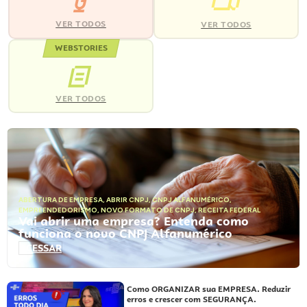
VER TODOS
VER TODOS
WEBSTORIES
VER TODOS
ABERTURA DE EMPRESA
,
ABRIR CNPJ
,
CNPJ ALFANUMÉRICO
,
EMPREENDEDORISMO
,
NOVO FORMATO DE CNPJ
,
RECEITA FEDERAL
Vai abrir uma empresa? Entenda como
funciona o novo CNPJ Alfanumérico
ACESSAR
Como ORGANIZAR sua EMPRESA. Reduzir
erros e crescer com SEGURANÇA.