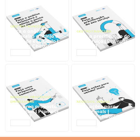
GESTÃO FINANCEIRA
Faça a análise
GESTÃO FINANCEIRA
financeira e atinja o
Faça a precificação do
ponto de equilíbrio |
seu serviço | Prompts
Prompts ChatGPT
ChatGPT
ACESSAR
ACESSAR
NEGÓCIOS
,
PROCESSOS
EMPRESARIAIS
NEGÓCIOS
,
VENDAS
Faça uma proposta
Faça ações para
comercial | Prompts
vender mais |
ChatGPT
Prompts ChatGPT
ACESSAR
ACESSAR