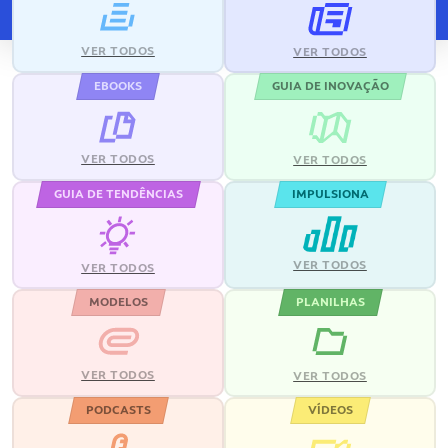
VER TODOS
VER TODOS
EBOOKS
GUIA DE INOVAÇÃO
VER TODOS
VER TODOS
GUIA DE TENDÊNCIAS
IMPULSIONA
VER TODOS
VER TODOS
MODELOS
PLANILHAS
VER TODOS
VER TODOS
PODCASTS
VÍDEOS