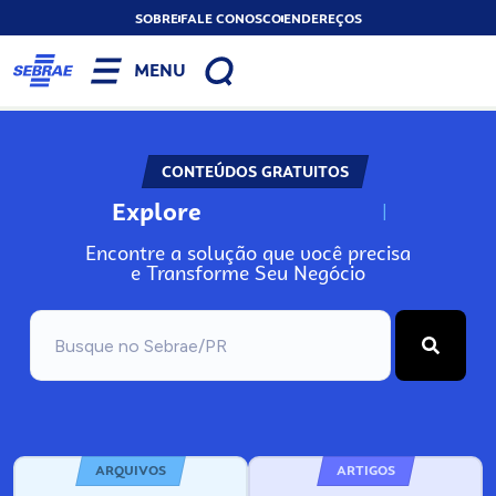
SOBRE
FALE CONOSCO
ENDEREÇOS
MENU
CONTEÚDOS GRATUITOS
Explore
N
o
s
s
o
s
A
Encontre a solução que você precisa
e Transforme Seu Negócio
ARQUIVOS
ARTIGOS