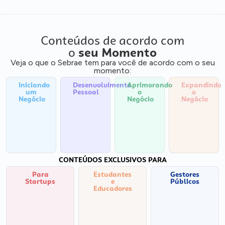
Conteúdos de acordo com
o
seu Momento
Veja o que o Sebrae tem para você de acordo com o seu
momento:
Iniciando
Desenvolvimento
Aprimorando
Expandindo
um
Pessoal
o
o
Negócio
Negócio
Negócio
CONTEÚDOS EXCLUSIVOS PARA
Para
Estudantes
Gestores
Startups
e
Públicos
Educadores