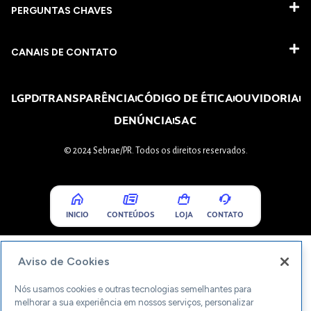
PERGUNTAS CHAVES​
CANAIS DE CONTATO
LGPD
TRANSPARÊNCIA
CÓDIGO DE ÉTICA
OUVIDORIA
DENÚNCIA
SAC
© 2024 Sebrae/PR. Todos os direitos reservados.
INICIO
CONTEÚDOS
LOJA
CONTATO
Aviso de Cookies
Nós usamos cookies e outras tecnologias semelhantes para
melhorar a sua experiência em nossos serviços, personalizar