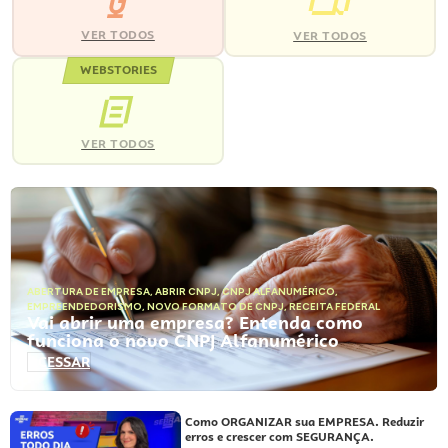
VER TODOS
VER TODOS
WEBSTORIES
VER TODOS
ABERTURA DE EMPRESA
,
ABRIR CNPJ
,
CNPJ ALFANUMÉRICO
,
EMPREENDEDORISMO
,
NOVO FORMATO DE CNPJ
,
RECEITA FEDERAL
Vai abrir uma empresa? Entenda como
funciona o novo CNPJ Alfanumérico
ACESSAR
Como ORGANIZAR sua EMPRESA. Reduzir
erros e crescer com SEGURANÇA.