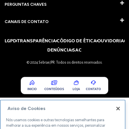
PERGUNTAS CHAVES​
CANAIS DE CONTATO
LGPD
TRANSPARÊNCIA
CÓDIGO DE ÉTICA
OUVIDORIA
DENÚNCIA
SAC
© 2024 Sebrae/PR. Todos os direitos reservados.
INICIO
CONTEÚDOS
LOJA
CONTATO
Aviso de Cookies
Nós usamos cookies e outras tecnologias semelhantes para
melhorar a sua experiência em nossos serviços, personalizar