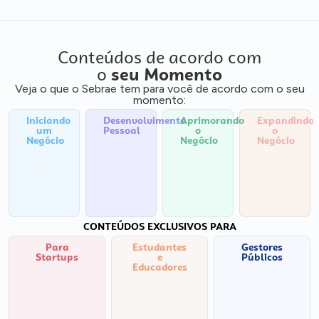
Conteúdos de acordo com
o
seu Momento
Veja o que o Sebrae tem para você de acordo com o seu
momento:
Iniciando
Desenvolvimento
Aprimorando
Expandindo
um
Pessoal
o
o
Negócio
Negócio
Negócio
CONTEÚDOS EXCLUSIVOS PARA
Para
Estudantes
Gestores
Startups
e
Públicos
Educadores