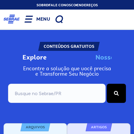
SOBRE
FALE CONOSCO
ENDEREÇOS
MENU
CONTEÚDOS GRATUITOS
Explore
N
o
s
s
o
s
A
I
n
Encontre a solução que você precisa
e Transforme Seu Negócio
ARQUIVOS
ARTIGOS