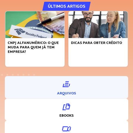
ÚLTIMOS ARTIGOS
QUE
DICAS PARA OBTER CRÉDITO
FAÇA A DIFERENÇA: SEJA
M
SUSTENTÁVEL, SEJA
INOVADOR
ARQUIVOS
EBOOKS