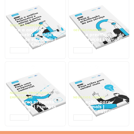
GESTÃO FINANCEIRA
Faça a análise
GESTÃO FINANCEIRA
financeira e atinja o
Faça a precificação do
ponto de equilíbrio |
seu serviço | Prompts
Prompts ChatGPT
ChatGPT
ACESSAR
ACESSAR
NEGÓCIOS
,
PROCESSOS
EMPRESARIAIS
NEGÓCIOS
,
VENDAS
Faça uma proposta
Faça ações para
comercial | Prompts
vender mais |
ChatGPT
Prompts ChatGPT
ACESSAR
ACESSAR