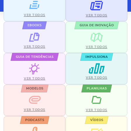
VER TODOS
VER TODOS
EBOOKS
GUIA DE INOVAÇÃO
VER TODOS
VER TODOS
GUIA DE TENDÊNCIAS
IMPULSIONA
VER TODOS
VER TODOS
MODELOS
PLANILHAS
VER TODOS
VER TODOS
PODCASTS
VÍDEOS