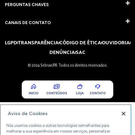
PERGUNTAS CHAVES​
CANAIS DE CONTATO
LGPD
TRANSPARÊNCIA
CÓDIGO DE ÉTICA
OUVIDORIA
DENÚNCIA
SAC
© 2024 Sebrae/PR. Todos os direitos reservados.
INICIO
CONTEÚDOS
LOJA
CONTATO
Aviso de Cookies
Nós usamos cookies e outras tecnologias semelhantes para
melhorar a sua experiência em nossos serviços, personalizar