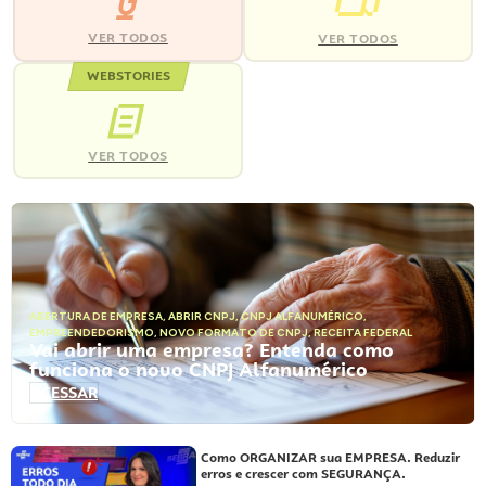
VER TODOS
VER TODOS
WEBSTORIES
VER TODOS
ABERTURA DE EMPRESA
,
ABRIR CNPJ
,
CNPJ ALFANUMÉRICO
,
EMPREENDEDORISMO
,
NOVO FORMATO DE CNPJ
,
RECEITA FEDERAL
Vai abrir uma empresa? Entenda como
funciona o novo CNPJ Alfanumérico
ACESSAR
Como ORGANIZAR sua EMPRESA. Reduzir
erros e crescer com SEGURANÇA.