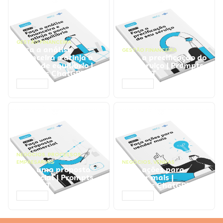
GESTÃO FINANCEIRA
Faça a análise
GESTÃO FINANCEIRA
financeira e atinja o
Faça a precificação do
ponto de equilíbrio |
seu serviço | Prompts
Prompts ChatGPT
ChatGPT
ACESSAR
ACESSAR
NEGÓCIOS
,
PROCESSOS
EMPRESARIAIS
NEGÓCIOS
,
VENDAS
Faça uma proposta
Faça ações para
comercial | Prompts
vender mais |
ChatGPT
Prompts ChatGPT
ACESSAR
ACESSAR