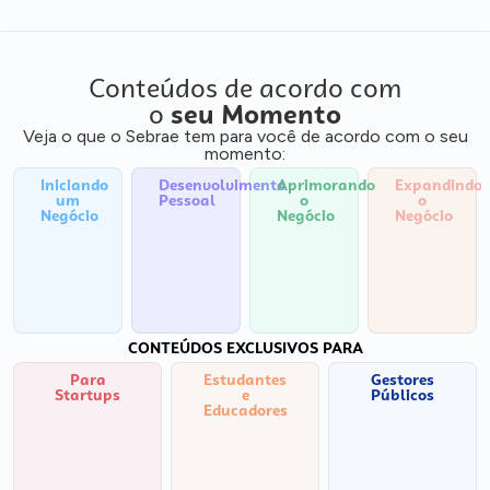
Conteúdos de acordo com
o
seu Momento
Veja o que o Sebrae tem para você de acordo com o seu
momento:
Iniciando
Desenvolvimento
Aprimorando
Expandindo
um
Pessoal
o
o
Negócio
Negócio
Negócio
CONTEÚDOS EXCLUSIVOS PARA
Para
Estudantes
Gestores
Startups
e
Públicos
Educadores