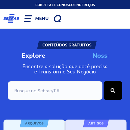
SOBRE
FALE CONOSCO
ENDEREÇOS
MENU
CONTEÚDOS GRATUITOS
Explore
N
o
s
s
o
s
I
n
f
Encontre a solução que você precisa
e Transforme Seu Negócio
ARQUIVOS
ARTIGOS