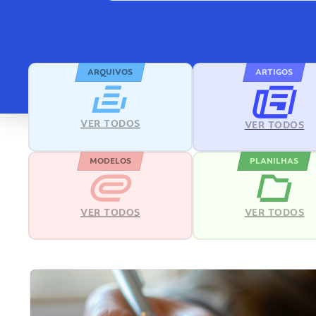
ARQUIVOS
ARTIGOS
VER TODOS
VER TODOS
MODELOS
PLANILHAS
VER TODOS
VER TODOS