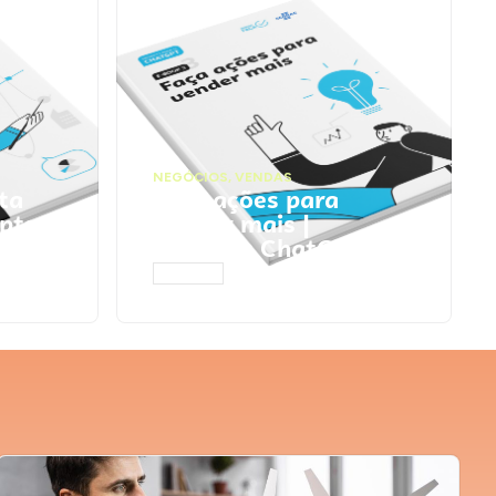
NEGÓCIOS
,
VENDAS
ta
Faça ações para
pts
vender mais |
Prompts ChatGPT
ACESSAR