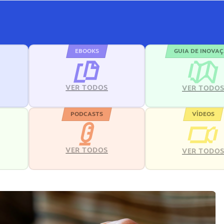
EBOOKS
GUIA DE INOVA
VER TODOS
VER TODO
PODCASTS
VÍDEOS
VER TODOS
VER TODO