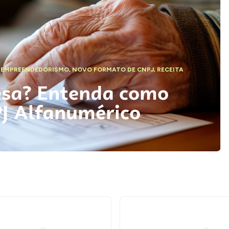
,
EMPREENDEDORISMO
,
NOVO FORMATO DE CNPJ
,
RECEITA
esa? Entenda como
PJ Alfanumérico