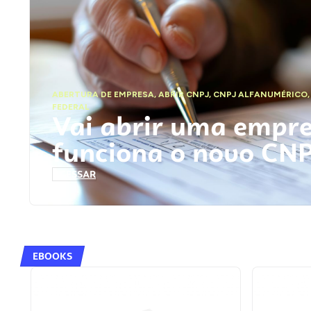
ABERTURA DE EMPRESA
,
ABRIR CNPJ
,
CNPJ ALFANUMÉRICO
FEDERAL
Vai abrir uma empr
funciona o novo CN
ACESSAR
EBOOKS