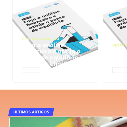
GESTÃO FINANCEIRA
Faça a análise
GESTÃO
financeira e atinja o
Faça
ponto de equilíbrio |
seu 
Prompts ChatGPT
Cha
ACESSAR
ACESS
ÚLTIMOS ARTIGOS