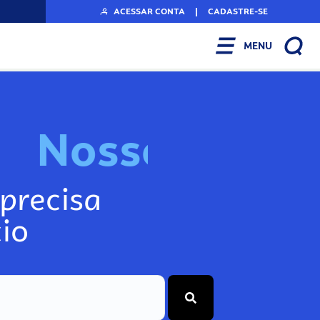
ACESSAR CONTA
|
CADASTRE-SE
MENU
N
o
s
s
o
s
I
n
f
o
g
precisa
io