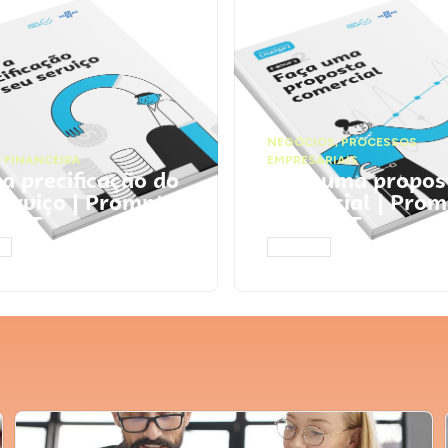
NEGÓCIOS
,
PROCESSOS
 FINANCEIRA
EMPRESARIAIS
 a precificação do
Faça uma propos
serviço | Prompts
comercial | Prom
tGPT
ChatGPT
AR
ACESSAR