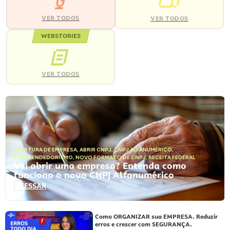
VER TODOS
VER TODOS
WEBSTORIES
VER TODOS
ABERTURA DE EMPRESA
,
ABRIR CNPJ
,
CNPJ ALFANUMÉRICO
,
EMPREENDEDORISMO
,
NOVO FORMATO DE CNPJ
,
RECEITA FEDERAL
Vai abrir uma empresa? Entenda como
funciona o novo CNPJ Alfanumérico
ACESSAR
Como ORGANIZAR sua EMPRESA. Reduzir
erros e crescer com SEGURANÇA.