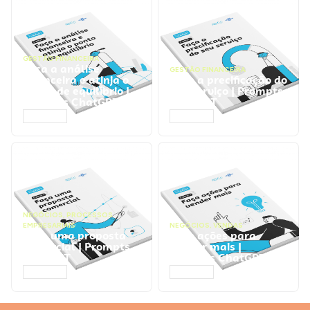
GESTÃO FINANCEIRA
Faça a análise
GESTÃO FINANCEIRA
financeira e atinja o
Faça a precificação do
ponto de equilíbrio |
seu serviço | Prompts
Prompts ChatGPT
ChatGPT
ACESSAR
ACESSAR
NEGÓCIOS
,
PROCESSOS
EMPRESARIAIS
NEGÓCIOS
,
VENDAS
Faça uma proposta
Faça ações para
comercial | Prompts
vender mais |
ChatGPT
Prompts ChatGPT
ACESSAR
ACESSAR