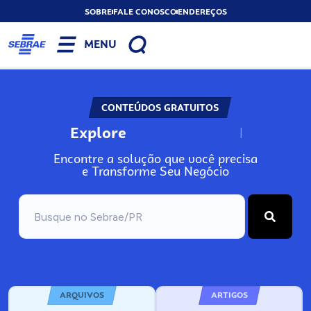
SOBRE
FALE CONOSCO
ENDEREÇOS
MENU
CONTEÚDOS GRATUITOS
Explore
N
o
s
s
o
s
A
Encontre a solução que você precisa
e Transforme Seu Negócio
ARQUIVOS
ARTIGOS