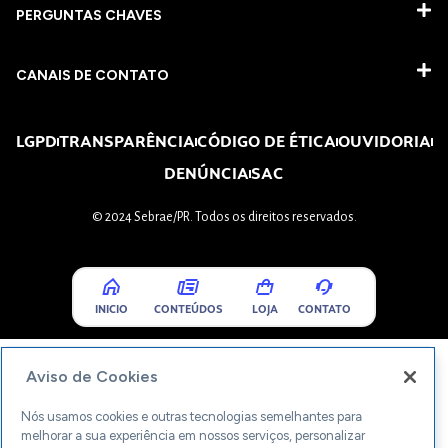
PERGUNTAS CHAVES​
CANAIS DE CONTATO
LGPD
TRANSPARÊNCIA
CÓDIGO DE ÉTICA
OUVIDORIA
DENÚNCIA
SAC
© 2024 Sebrae/PR. Todos os direitos reservados.
INICIO
CONTEÚDOS
LOJA
CONTATO
Aviso de Cookies
Nós usamos cookies e outras tecnologias semelhantes para
melhorar a sua experiência em nossos serviços, personalizar