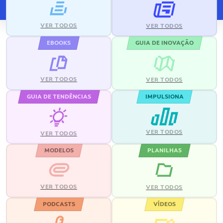
VER TODOS
VER TODOS
EBOOKS
GUIA DE INOVAÇÃO
VER TODOS
VER TODOS
GUIA DE TENDÊNCIAS
IMPULSIONA
VER TODOS
VER TODOS
MODELOS
PLANILHAS
VER TODOS
VER TODOS
PODCASTS
VÍDEOS