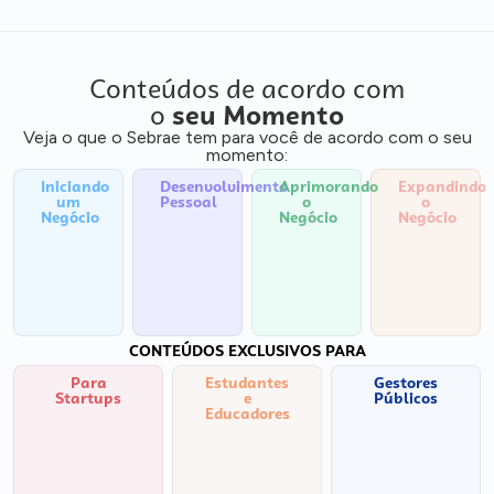
Conteúdos de acordo com
o
seu Momento
Veja o que o Sebrae tem para você de acordo com o seu
momento:
Iniciando
Desenvolvimento
Aprimorando
Expandindo
um
Pessoal
o
o
Negócio
Negócio
Negócio
CONTEÚDOS EXCLUSIVOS PARA
Para
Estudantes
Gestores
Startups
e
Públicos
Educadores