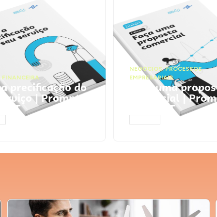
NEGÓCIOS
,
PROCESSOS
 FINANCEIRA
EMPRESARIAIS
 a precificação do
Faça uma propos
serviço | Prompts
comercial | Prom
tGPT
ChatGPT
AR
ACESSAR