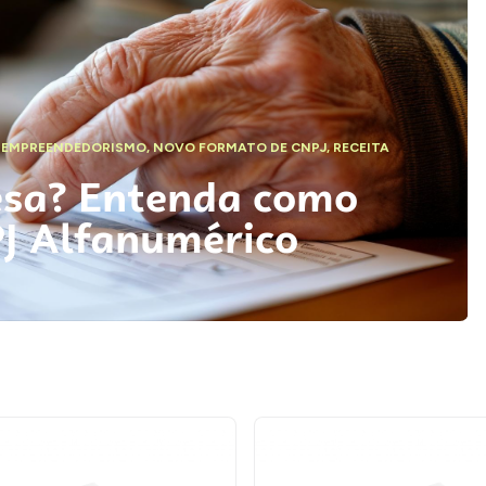
,
EMPREENDEDORISMO
,
NOVO FORMATO DE CNPJ
,
RECEITA
esa? Entenda como
PJ Alfanumérico