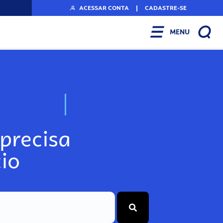
ACESSAR CONTA
|
CADASTRE-SE
MENU
N
o
s
s
o
s
A
r
precisa
io