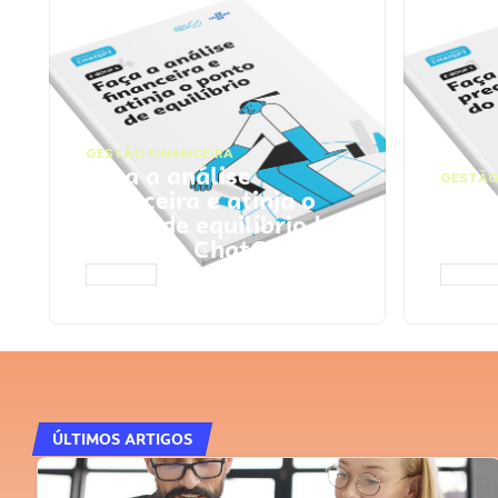
GESTÃO FINANCEIRA
Faça a análise
GESTÃO
financeira e atinja o
Faça
ponto de equilíbrio |
seu 
Prompts ChatGPT
Cha
ACESSAR
ACESS
ÚLTIMOS ARTIGOS