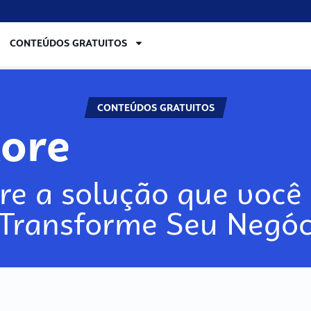
CONTEÚDOS GRATUITOS
CONTEÚDOS GRATUITOS
lore
re a solução que você 
 Transforme Seu Negóc