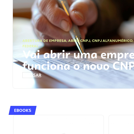
ABERTURA DE EMPRESA
,
ABRIR CNPJ
,
CNPJ ALFANUMÉRICO
FEDERAL
Vai abrir uma empr
funciona o novo CN
ACESSAR
EBOOKS