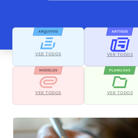
ARQUIVOS
ARTIGOS
VER TODOS
VER TODOS
MODELOS
PLANILHAS
VER TODOS
VER TODOS