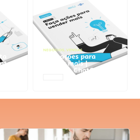
NEGÓCIOS
,
VENDAS
ta
Faça ações para
pts
vender mais |
Prompts ChatGPT
ACESSAR