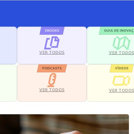
EBOOKS
GUIA DE INOVA
VER TODOS
VER TODO
PODCASTS
VÍDEOS
VER TODOS
VER TODO