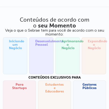
Conteúdos de acordo com
o
seu Momento
Veja o que o Sebrae tem para você de acordo com o seu
momento:
Iniciando
Desenvolvimento
Aprimorando
Expandindo
um
Pessoal
o
o
Negócio
Negócio
Negócio
CONTEÚDOS EXCLUSIVOS PARA
Para
Estudantes
Gestores
Startups
e
Públicos
Educadores