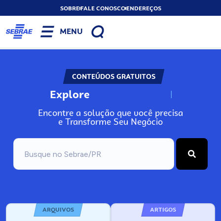
SOBRE
FALE CONOSCO
ENDEREÇOS
MENU
CONTEÚDOS GRATUITOS
Explore
N
o
s
s
o
s
A
Encontre a solução que você precisa
e Transforme Seu Negócio
ARQUIVOS
ARTIGOS