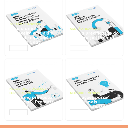
GESTÃO FINANCEIRA
Faça a análise
GESTÃO FINANCEIRA
financeira e atinja o
Faça a precificação do
ponto de equilíbrio |
seu serviço | Prompts
Prompts ChatGPT
ChatGPT
ACESSAR
ACESSAR
NEGÓCIOS
,
PROCESSOS
EMPRESARIAIS
NEGÓCIOS
,
VENDAS
Faça uma proposta
Faça ações para
comercial | Prompts
vender mais |
ChatGPT
Prompts ChatGPT
ACESSAR
ACESSAR