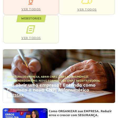
VER TODOS
VER TODOS
WEBSTORIES
VER TODOS
ABERTURA DE EMPRESA
,
ABRIR CNPJ
,
CNPJ ALFANUMÉRICO
,
EMPREENDEDORISMO
,
NOVO FORMATO DE CNPJ
,
RECEITA FEDERAL
Vai abrir uma empresa? Entenda como
funciona o novo CNPJ Alfanumérico
ACESSAR
Como ORGANIZAR sua EMPRESA. Reduzir
erros e crescer com SEGURANÇA.