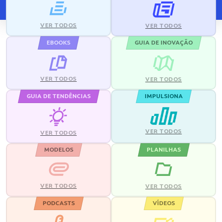
VER TODOS
VER TODOS
EBOOKS
GUIA DE INOVAÇÃO
VER TODOS
VER TODOS
GUIA DE TENDÊNCIAS
IMPULSIONA
VER TODOS
VER TODOS
MODELOS
PLANILHAS
VER TODOS
VER TODOS
PODCASTS
VÍDEOS