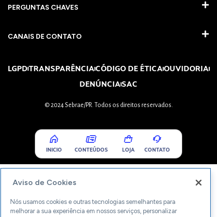
PERGUNTAS CHAVES​
CANAIS DE CONTATO
LGPD
TRANSPARÊNCIA
CÓDIGO DE ÉTICA
OUVIDORIA
DENÚNCIA
SAC
© 2024 Sebrae/PR. Todos os direitos reservados.
INICIO
CONTEÚDOS
LOJA
CONTATO
Aviso de Cookies
Nós usamos cookies e outras tecnologias semelhantes para
melhorar a sua experiência em nossos serviços, personalizar