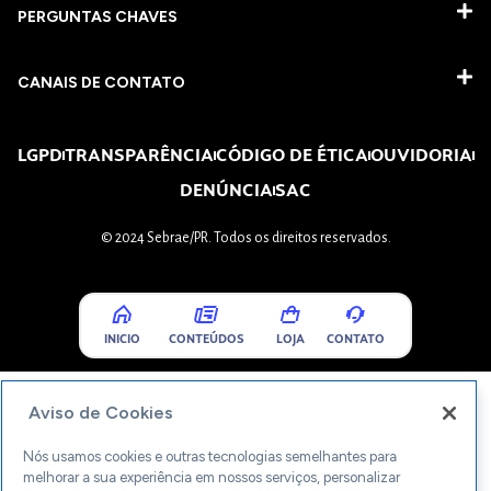
PERGUNTAS CHAVES​
CANAIS DE CONTATO
LGPD
TRANSPARÊNCIA
CÓDIGO DE ÉTICA
OUVIDORIA
DENÚNCIA
SAC
© 2024 Sebrae/PR. Todos os direitos reservados.
INICIO
CONTEÚDOS
LOJA
CONTATO
Aviso de Cookies
Nós usamos cookies e outras tecnologias semelhantes para
melhorar a sua experiência em nossos serviços, personalizar