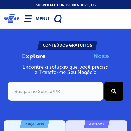
SOBRE
FALE CONOSCO
ENDEREÇOS
MENU
CONTEÚDOS GRATUITOS
Explore
N
o
s
s
o
s
A
Encontre a solução que você precisa
e Transforme Seu Negócio
ARQUIVOS
ARTIGOS