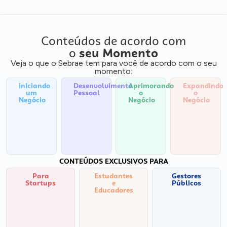
Conteúdos de acordo com
o
seu Momento
Veja o que o Sebrae tem para você de acordo com o seu
momento:
Iniciando
Desenvolvimento
Aprimorando
Expandindo
um
Pessoal
o
o
Negócio
Negócio
Negócio
CONTEÚDOS EXCLUSIVOS PARA
Para
Estudantes
Gestores
Startups
e
Públicos
Educadores