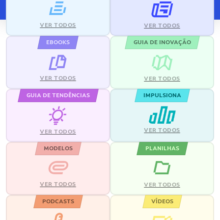
VER TODOS
VER TODOS
EBOOKS
GUIA DE INOVAÇÃO
VER TODOS
VER TODOS
GUIA DE TENDÊNCIAS
IMPULSIONA
VER TODOS
VER TODOS
MODELOS
PLANILHAS
VER TODOS
VER TODOS
PODCASTS
VÍDEOS