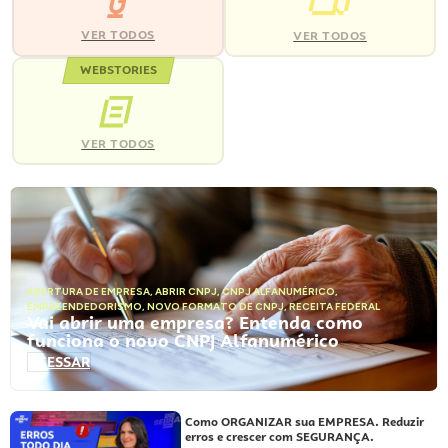
VER TODOS
VER TODOS
WEBSTORIES
VER TODOS
ABERTURA DE EMPRESA
,
ABRIR CNPJ
,
CNPJ ALFANUMÉRICO
,
EMPREENDEDORISMO
,
NOVO FORMATO DE CNPJ
,
RECEITA FEDERAL
Vai abrir uma empresa? Entenda como
funciona o novo CNPJ Alfanumérico
ACESSAR
Como ORGANIZAR sua EMPRESA. Reduzir
erros e crescer com SEGURANÇA.