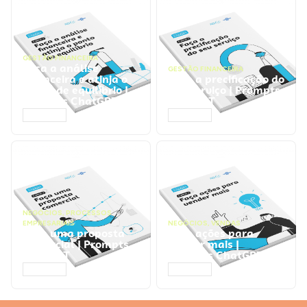
GESTÃO FINANCEIRA
Faça a análise
GESTÃO FINANCEIRA
financeira e atinja o
Faça a precificação do
ponto de equilíbrio |
seu serviço | Prompts
Prompts ChatGPT
ChatGPT
ACESSAR
ACESSAR
NEGÓCIOS
,
PROCESSOS
EMPRESARIAIS
NEGÓCIOS
,
VENDAS
Faça uma proposta
Faça ações para
comercial | Prompts
vender mais |
ChatGPT
Prompts ChatGPT
ACESSAR
ACESSAR