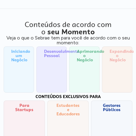
Conteúdos de acordo com
o
seu Momento
Veja o que o Sebrae tem para você de acordo com o seu
momento:
Iniciando
Desenvolvimento
Aprimorando
Expandindo
um
Pessoal
o
o
Negócio
Negócio
Negócio
CONTEÚDOS EXCLUSIVOS PARA
Para
Estudantes
Gestores
Startups
e
Públicos
Educadores