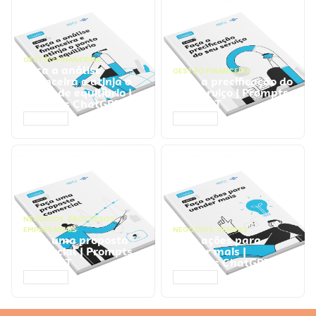
GESTÃO FINANCEIRA
Faça a análise
GESTÃO FINANCEIRA
financeira e atinja o
Faça a precificação do
ponto de equilíbrio |
seu serviço | Prompts
Prompts ChatGPT
ChatGPT
ACESSAR
ACESSAR
NEGÓCIOS
,
PROCESSOS
EMPRESARIAIS
NEGÓCIOS
,
VENDAS
Faça uma proposta
Faça ações para
comercial | Prompts
vender mais |
ChatGPT
Prompts ChatGPT
ACESSAR
ACESSAR