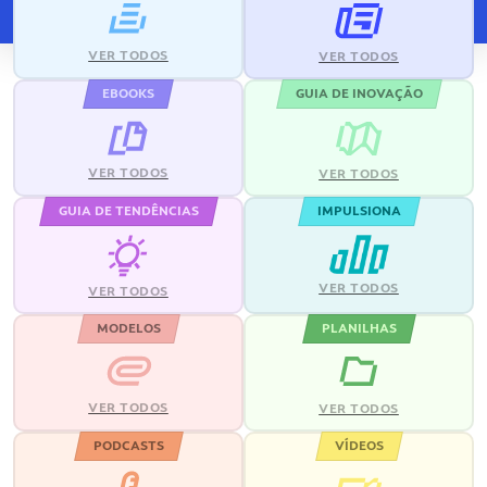
VER TODOS
VER TODOS
EBOOKS
GUIA DE INOVAÇÃO
VER TODOS
VER TODOS
GUIA DE TENDÊNCIAS
IMPULSIONA
VER TODOS
VER TODOS
MODELOS
PLANILHAS
VER TODOS
VER TODOS
PODCASTS
VÍDEOS