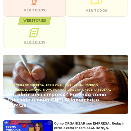
VER TODOS
VER TODOS
WEBSTORIES
VER TODOS
ABERTURA DE EMPRESA
,
ABRIR CNPJ
,
CNPJ ALFANUMÉRICO
,
EMPREENDEDORISMO
,
NOVO FORMATO DE CNPJ
,
RECEITA FEDERAL
Vai abrir uma empresa? Entenda como
funciona o novo CNPJ Alfanumérico
ACESSAR
Como ORGANIZAR sua EMPRESA. Reduzir
erros e crescer com SEGURANÇA.