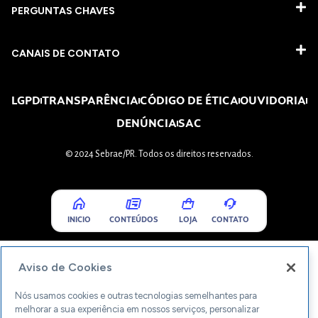
PERGUNTAS CHAVES​
CANAIS DE CONTATO
LGPD
TRANSPARÊNCIA
CÓDIGO DE ÉTICA
OUVIDORIA
DENÚNCIA
SAC
© 2024 Sebrae/PR. Todos os direitos reservados.
INICIO
CONTEÚDOS
LOJA
CONTATO
Aviso de Cookies
Nós usamos cookies e outras tecnologias semelhantes para
melhorar a sua experiência em nossos serviços, personalizar