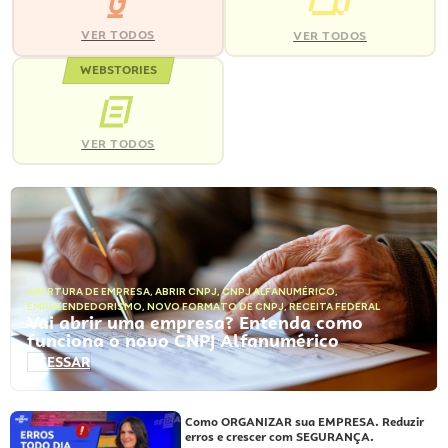
VER TODOS
VER TODOS
WEBSTORIES
VER TODOS
ABERTURA DE EMPRESA
,
ABRIR CNPJ
,
CNPJ ALFANUMÉRICO
,
EMPREENDEDORISMO
,
NOVO FORMATO DE CNPJ
,
RECEITA FEDERAL
Vai abrir uma empresa? Entenda como
funciona o novo CNPJ Alfanumérico
ACESSAR
Como ORGANIZAR sua EMPRESA. Reduzir
erros e crescer com SEGURANÇA.