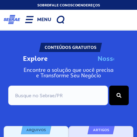
SOBRE
FALE CONOSCO
ENDEREÇOS
MENU
CONTEÚDOS GRATUITOS
Explore
N
o
s
s
o
s
I
n
f
Encontre a solução que você precisa
e Transforme Seu Negócio
ARQUIVOS
ARTIGOS