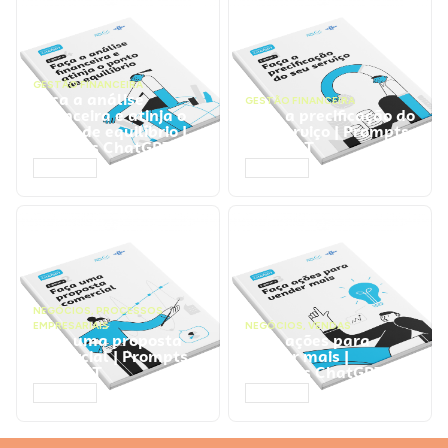
GESTÃO FINANCEIRA
Faça a análise
GESTÃO FINANCEIRA
financeira e atinja o
Faça a precificação do
ponto de equilíbrio |
seu serviço | Prompts
Prompts ChatGPT
ChatGPT
ACESSAR
ACESSAR
NEGÓCIOS
,
PROCESSOS
EMPRESARIAIS
NEGÓCIOS
,
VENDAS
Faça uma proposta
Faça ações para
comercial | Prompts
vender mais |
ChatGPT
Prompts ChatGPT
ACESSAR
ACESSAR