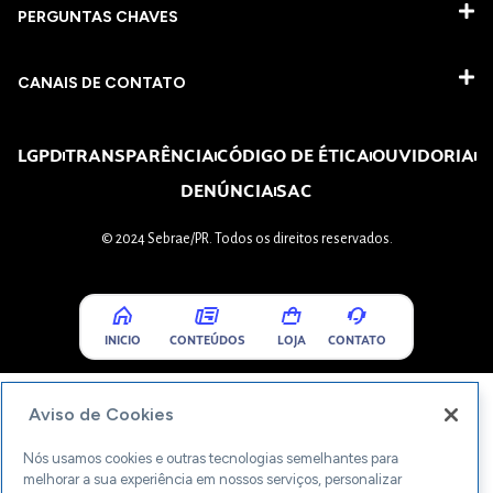
PERGUNTAS CHAVES​
CANAIS DE CONTATO
LGPD
TRANSPARÊNCIA
CÓDIGO DE ÉTICA
OUVIDORIA
DENÚNCIA
SAC
© 2024 Sebrae/PR. Todos os direitos reservados.
INICIO
CONTEÚDOS
LOJA
CONTATO
Aviso de Cookies
Nós usamos cookies e outras tecnologias semelhantes para
melhorar a sua experiência em nossos serviços, personalizar