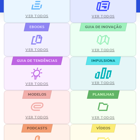
VER TODOS
VER TODOS
EBOOKS
GUIA DE INOVAÇÃO
VER TODOS
VER TODOS
GUIA DE TENDÊNCIAS
IMPULSIONA
VER TODOS
VER TODOS
MODELOS
PLANILHAS
VER TODOS
VER TODOS
PODCASTS
VÍDEOS