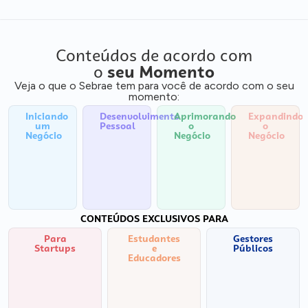
Conteúdos de acordo com
o
seu Momento
Veja o que o Sebrae tem para você de acordo com o seu
momento:
Iniciando
Desenvolvimento
Aprimorando
Expandindo
um
Pessoal
o
o
Negócio
Negócio
Negócio
CONTEÚDOS EXCLUSIVOS PARA
Para
Estudantes
Gestores
Startups
e
Públicos
Educadores