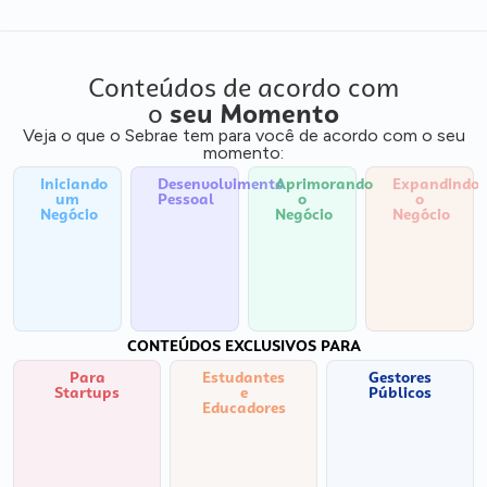
Conteúdos de acordo com
o
seu Momento
Veja o que o Sebrae tem para você de acordo com o seu
momento:
Iniciando
Desenvolvimento
Aprimorando
Expandindo
um
Pessoal
o
o
Negócio
Negócio
Negócio
CONTEÚDOS EXCLUSIVOS PARA
Para
Estudantes
Gestores
Startups
e
Públicos
Educadores