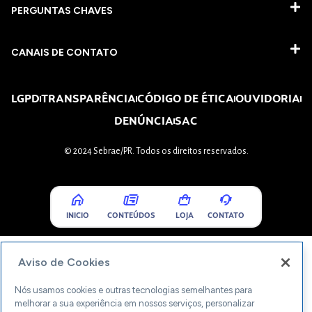
PERGUNTAS CHAVES​
CANAIS DE CONTATO
LGPD
TRANSPARÊNCIA
CÓDIGO DE ÉTICA
OUVIDORIA
DENÚNCIA
SAC
© 2024 Sebrae/PR. Todos os direitos reservados.
INICIO
CONTEÚDOS
LOJA
CONTATO
Aviso de Cookies
Nós usamos cookies e outras tecnologias semelhantes para
melhorar a sua experiência em nossos serviços, personalizar