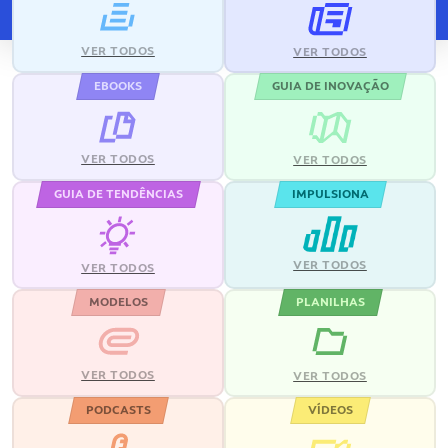
VER TODOS
VER TODOS
EBOOKS
GUIA DE INOVAÇÃO
VER TODOS
VER TODOS
GUIA DE TENDÊNCIAS
IMPULSIONA
VER TODOS
VER TODOS
MODELOS
PLANILHAS
VER TODOS
VER TODOS
PODCASTS
VÍDEOS