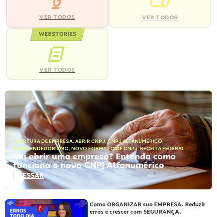
VER TODOS
VER TODOS
WEBSTORIES
VER TODOS
ABERTURA DE EMPRESA
,
ABRIR CNPJ
,
CNPJ ALFANUMÉRICO
,
EMPREENDEDORISMO
,
NOVO FORMATO DE CNPJ
,
RECEITA FEDERAL
Vai abrir uma empresa? Entenda como
funciona o novo CNPJ Alfanumérico
ACESSAR
Como ORGANIZAR sua EMPRESA. Reduzir
erros e crescer com SEGURANÇA.