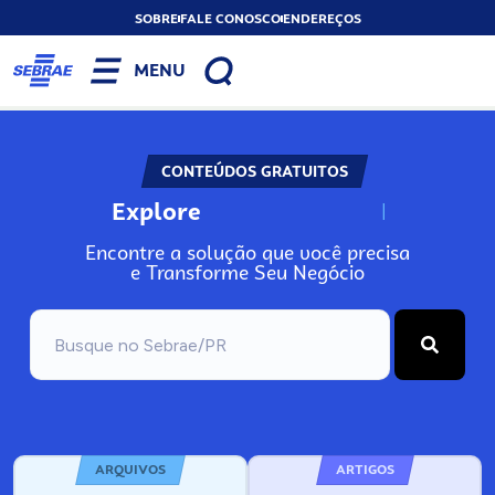
SOBRE
FALE CONOSCO
ENDEREÇOS
MENU
CONTEÚDOS GRATUITOS
Explore
N
o
s
s
o
s
A
Encontre a solução que você precisa
e Transforme Seu Negócio
ARQUIVOS
ARTIGOS