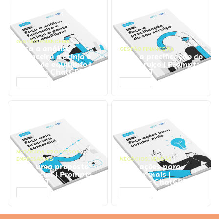
GESTÃO FINANCEIRA
Faça a análise
GESTÃO FINANCEIRA
financeira e atinja o
Faça a precificação do
ponto de equilíbrio |
seu serviço | Prompts
Prompts ChatGPT
ChatGPT
ACESSAR
ACESSAR
NEGÓCIOS
,
PROCESSOS
EMPRESARIAIS
NEGÓCIOS
,
VENDAS
Faça uma proposta
Faça ações para
comercial | Prompts
vender mais |
ChatGPT
Prompts ChatGPT
ACESSAR
ACESSAR