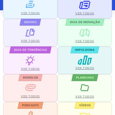
VER TODOS
VER TODOS
EBOOKS
GUIA DE INOVAÇÃO
VER TODOS
VER TODOS
GUIA DE TENDÊNCIAS
IMPULSIONA
VER TODOS
VER TODOS
MODELOS
PLANILHAS
VER TODOS
VER TODOS
PODCASTS
VÍDEOS