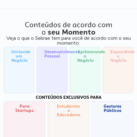
Conteúdos de acordo com
o
seu Momento
Veja o que o Sebrae tem para você de acordo com o seu
momento:
Iniciando
Desenvolvimento
Aprimorando
Expandindo
um
Pessoal
o
o
Negócio
Negócio
Negócio
CONTEÚDOS EXCLUSIVOS PARA
Para
Estudantes
Gestores
Startups
e
Públicos
Educadores