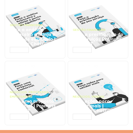
GESTÃO FINANCEIRA
Faça a análise
GESTÃO FINANCEIRA
financeira e atinja o
Faça a precificação do
ponto de equilíbrio |
seu serviço | Prompts
Prompts ChatGPT
ChatGPT
ACESSAR
ACESSAR
NEGÓCIOS
,
PROCESSOS
EMPRESARIAIS
NEGÓCIOS
,
VENDAS
Faça uma proposta
Faça ações para
comercial | Prompts
vender mais |
ChatGPT
Prompts ChatGPT
ACESSAR
ACESSAR