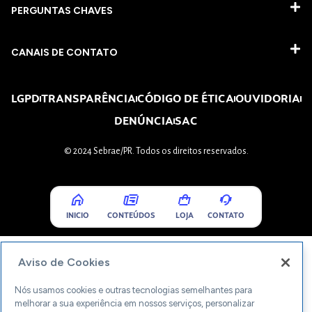
PERGUNTAS CHAVES​
CANAIS DE CONTATO
LGPD
TRANSPARÊNCIA
CÓDIGO DE ÉTICA
OUVIDORIA
DENÚNCIA
SAC
© 2024 Sebrae/PR. Todos os direitos reservados.
INICIO
CONTEÚDOS
LOJA
CONTATO
Aviso de Cookies
Nós usamos cookies e outras tecnologias semelhantes para
melhorar a sua experiência em nossos serviços, personalizar