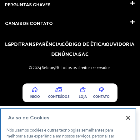
PERGUNTAS CHAVES​
CANAIS DE CONTATO
LGPD
TRANSPARÊNCIA
CÓDIGO DE ÉTICA
OUVIDORIA
DENÚNCIA
SAC
© 2024 Sebrae/PR. Todos os direitos reservados.
INICIO
CONTEÚDOS
LOJA
CONTATO
Aviso de Cookies
Nós usamos cookies e outras tecnologias semelhantes para
melhorar a sua experiência em nossos serviços, personalizar