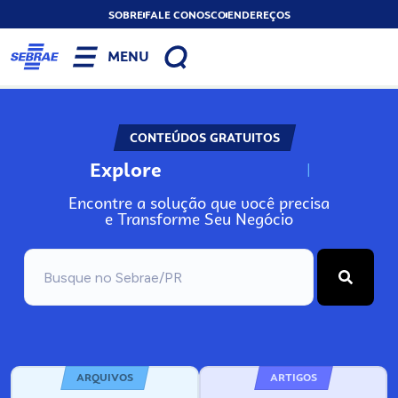
SOBRE
FALE CONOSCO
ENDEREÇOS
MENU
CONTEÚDOS GRATUITOS
Explore
N
o
s
s
o
s
A
Encontre a solução que você precisa
e Transforme Seu Negócio
ARQUIVOS
ARTIGOS