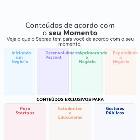
Conteúdos de acordo com
o
seu Momento
Veja o que o Sebrae tem para você de acordo com o seu
momento:
Iniciando
Desenvolvimento
Aprimorando
Expandindo
um
Pessoal
o
o
Negócio
Negócio
Negócio
CONTEÚDOS EXCLUSIVOS PARA
Para
Estudantes
Gestores
Startups
e
Públicos
Educadores