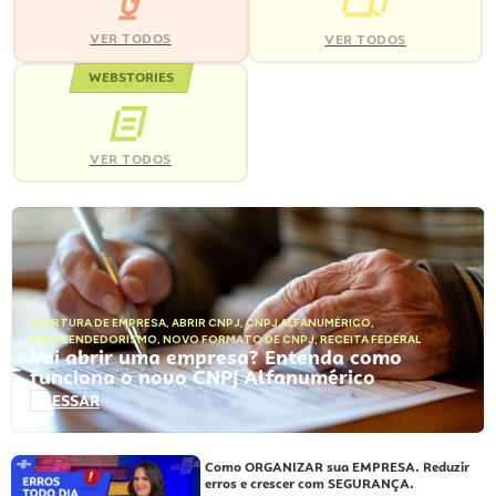
VER TODOS
VER TODOS
WEBSTORIES
VER TODOS
ABERTURA DE EMPRESA
,
ABRIR CNPJ
,
CNPJ ALFANUMÉRICO
,
EMPREENDEDORISMO
,
NOVO FORMATO DE CNPJ
,
RECEITA FEDERAL
Vai abrir uma empresa? Entenda como
funciona o novo CNPJ Alfanumérico
ACESSAR
Como ORGANIZAR sua EMPRESA. Reduzir
erros e crescer com SEGURANÇA.