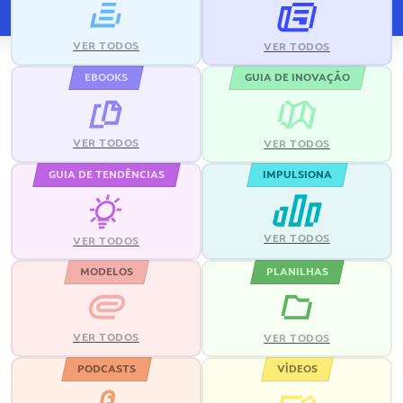
VER TODOS
VER TODOS
EBOOKS
GUIA DE INOVAÇÃO
VER TODOS
VER TODOS
GUIA DE TENDÊNCIAS
IMPULSIONA
VER TODOS
VER TODOS
MODELOS
PLANILHAS
VER TODOS
VER TODOS
PODCASTS
VÍDEOS