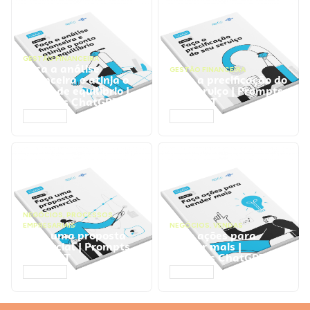
GESTÃO FINANCEIRA
Faça a análise
GESTÃO FINANCEIRA
financeira e atinja o
Faça a precificação do
ponto de equilíbrio |
seu serviço | Prompts
Prompts ChatGPT
ChatGPT
ACESSAR
ACESSAR
NEGÓCIOS
,
PROCESSOS
EMPRESARIAIS
NEGÓCIOS
,
VENDAS
Faça uma proposta
Faça ações para
comercial | Prompts
vender mais |
ChatGPT
Prompts ChatGPT
ACESSAR
ACESSAR