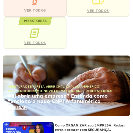
VER TODOS
VER TODOS
WEBSTORIES
VER TODOS
ABERTURA DE EMPRESA
,
ABRIR CNPJ
,
CNPJ ALFANUMÉRICO
,
EMPREENDEDORISMO
,
NOVO FORMATO DE CNPJ
,
RECEITA FEDERAL
Vai abrir uma empresa? Entenda como
funciona o novo CNPJ Alfanumérico
ACESSAR
Como ORGANIZAR sua EMPRESA. Reduzir
erros e crescer com SEGURANÇA.