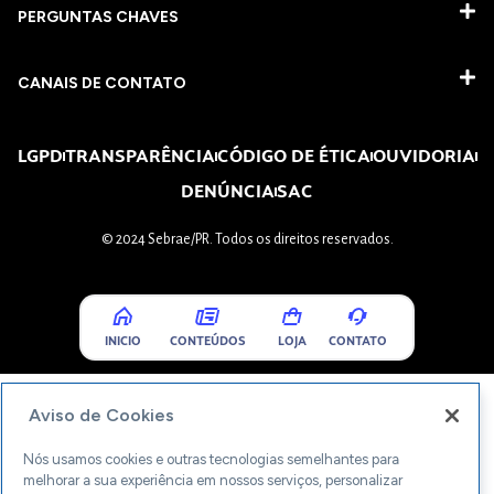
PERGUNTAS CHAVES​
CANAIS DE CONTATO
LGPD
TRANSPARÊNCIA
CÓDIGO DE ÉTICA
OUVIDORIA
DENÚNCIA
SAC
© 2024 Sebrae/PR. Todos os direitos reservados.
INICIO
CONTEÚDOS
LOJA
CONTATO
Aviso de Cookies
Nós usamos cookies e outras tecnologias semelhantes para
melhorar a sua experiência em nossos serviços, personalizar