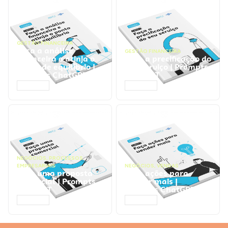
GESTÃO FINANCEIRA
Faça a análise
GESTÃO FINANCEIRA
financeira e atinja o
Faça a precificação do
ponto de equilíbrio |
seu serviço | Prompts
Prompts ChatGPT
ChatGPT
ACESSAR
ACESSAR
NEGÓCIOS
,
PROCESSOS
EMPRESARIAIS
NEGÓCIOS
,
VENDAS
Faça uma proposta
Faça ações para
comercial | Prompts
vender mais |
ChatGPT
Prompts ChatGPT
ACESSAR
ACESSAR