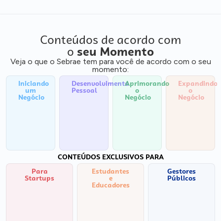
Conteúdos de acordo com
o
seu Momento
Veja o que o Sebrae tem para você de acordo com o seu
momento:
Iniciando
Desenvolvimento
Aprimorando
Expandindo
um
Pessoal
o
o
Negócio
Negócio
Negócio
CONTEÚDOS EXCLUSIVOS PARA
Para
Estudantes
Gestores
Startups
e
Públicos
Educadores