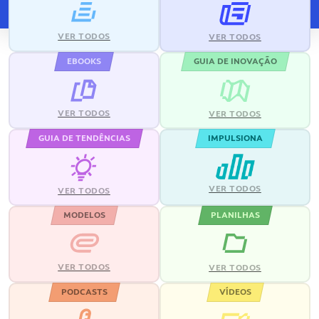
VER TODOS
VER TODOS
EBOOKS
GUIA DE INOVAÇÃO
VER TODOS
VER TODOS
GUIA DE TENDÊNCIAS
IMPULSIONA
VER TODOS
VER TODOS
MODELOS
PLANILHAS
VER TODOS
VER TODOS
PODCASTS
VÍDEOS