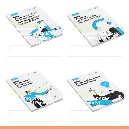
GESTÃO FINANCEIRA
Faça a análise
GESTÃO FINANCEIRA
financeira e atinja o
Faça a precificação do
ponto de equilíbrio |
seu serviço | Prompts
Prompts ChatGPT
ChatGPT
ACESSAR
ACESSAR
NEGÓCIOS
,
PROCESSOS
EMPRESARIAIS
NEGÓCIOS
,
VENDAS
Faça uma proposta
Faça ações para
comercial | Prompts
vender mais |
ChatGPT
Prompts ChatGPT
ACESSAR
ACESSAR