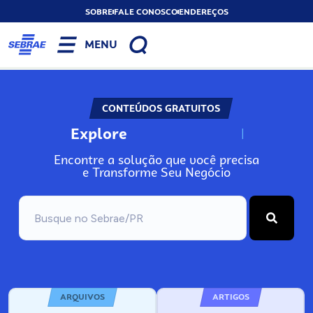
SOBRE
FALE CONOSCO
ENDEREÇOS
MENU
CONTEÚDOS GRATUITOS
Explore
N
o
s
s
o
s
A
Encontre a solução que você precisa
e Transforme Seu Negócio
ARQUIVOS
ARTIGOS