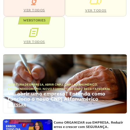
VER TODOS
VER TODOS
WEBSTORIES
VER TODOS
ABERTURA DE EMPRESA
,
ABRIR CNPJ
,
CNPJ ALFANUMÉRICO
,
EMPREENDEDORISMO
,
NOVO FORMATO DE CNPJ
,
RECEITA FEDERAL
Vai abrir uma empresa? Entenda como
funciona o novo CNPJ Alfanumérico
ACESSAR
Como ORGANIZAR sua EMPRESA. Reduzir
erros e crescer com SEGURANÇA.