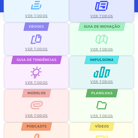
VER TODOS
VER TODOS
EBOOKS
GUIA DE INOVAÇÃO
VER TODOS
VER TODOS
GUIA DE TENDÊNCIAS
IMPULSIONA
VER TODOS
VER TODOS
MODELOS
PLANILHAS
VER TODOS
VER TODOS
PODCASTS
VÍDEOS