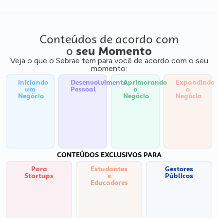
Conteúdos de acordo com
o
seu Momento
Veja o que o Sebrae tem para você de acordo com o seu
momento:
Iniciando
Desenvolvimento
Aprimorando
Expandindo
um
Pessoal
o
o
Negócio
Negócio
Negócio
CONTEÚDOS EXCLUSIVOS PARA
Para
Estudantes
Gestores
Startups
e
Públicos
Educadores