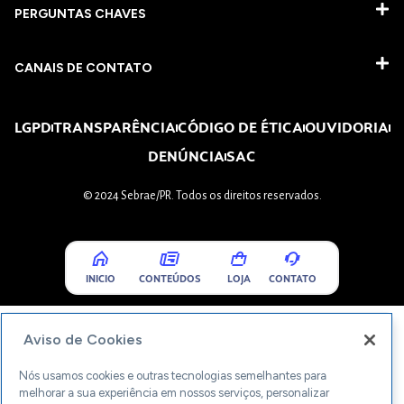
PERGUNTAS CHAVES​
CANAIS DE CONTATO
LGPD
TRANSPARÊNCIA
CÓDIGO DE ÉTICA
OUVIDORIA
DENÚNCIA
SAC
© 2024 Sebrae/PR. Todos os direitos reservados.
INICIO
CONTEÚDOS
LOJA
CONTATO
Aviso de Cookies
Nós usamos cookies e outras tecnologias semelhantes para
melhorar a sua experiência em nossos serviços, personalizar