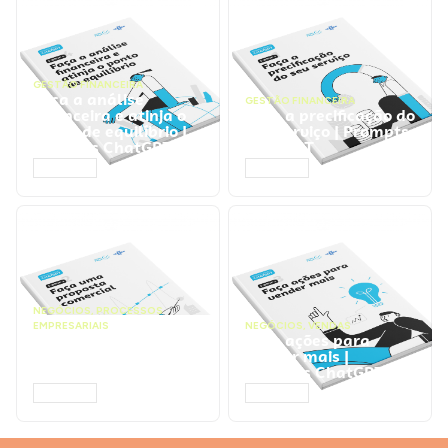
GESTÃO FINANCEIRA
Faça a análise
GESTÃO FINANCEIRA
financeira e atinja o
Faça a precificação do
ponto de equilíbrio |
seu serviço | Prompts
Prompts ChatGPT
ChatGPT
ACESSAR
ACESSAR
NEGÓCIOS
,
PROCESSOS
EMPRESARIAIS
NEGÓCIOS
,
VENDAS
Faça uma proposta
Faça ações para
comercial | Prompts
vender mais |
ChatGPT
Prompts ChatGPT
ACESSAR
ACESSAR