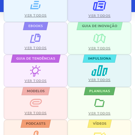
VER TODOS
VER TODOS
EBOOKS
GUIA DE INOVAÇÃO
VER TODOS
VER TODOS
GUIA DE TENDÊNCIAS
IMPULSIONA
VER TODOS
VER TODOS
MODELOS
PLANILHAS
VER TODOS
VER TODOS
PODCASTS
VÍDEOS