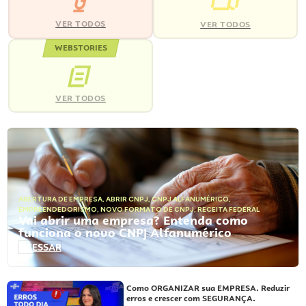
VER TODOS
VER TODOS
WEBSTORIES
VER TODOS
ABERTURA DE EMPRESA
,
ABRIR CNPJ
,
CNPJ ALFANUMÉRICO
,
EMPREENDEDORISMO
,
NOVO FORMATO DE CNPJ
,
RECEITA FEDERAL
Vai abrir uma empresa? Entenda como
funciona o novo CNPJ Alfanumérico
ACESSAR
Como ORGANIZAR sua EMPRESA. Reduzir
erros e crescer com SEGURANÇA.