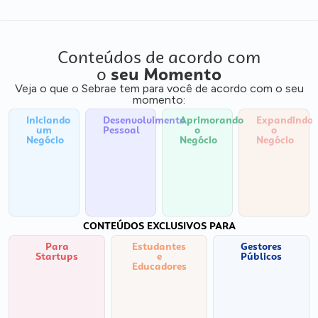
Conteúdos de acordo com
o
seu Momento
Veja o que o Sebrae tem para você de acordo com o seu
momento:
Iniciando
Desenvolvimento
Aprimorando
Expandindo
um
Pessoal
o
o
Negócio
Negócio
Negócio
CONTEÚDOS EXCLUSIVOS PARA
Para
Estudantes
Gestores
Startups
e
Públicos
Educadores