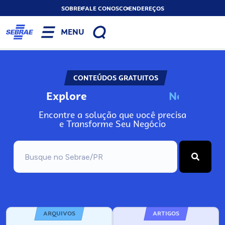
SOBRE
FALE CONOSCO
ENDEREÇOS
MENU
CONTEÚDOS GRATUITOS
Explore
N
o
s
s
o
s
P
o
Encontre a solução que você precisa
e Transforme Seu Negócio
ARQUIVOS
ARTIGOS