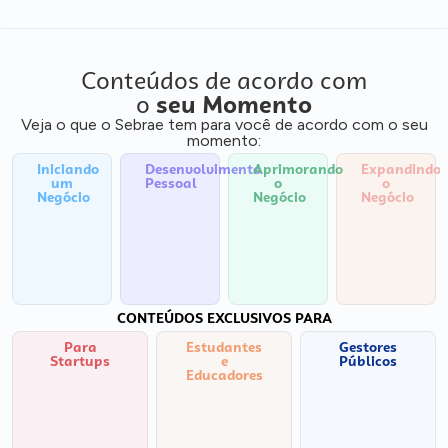
Conteúdos de acordo com
o
seu Momento
Veja o que o Sebrae tem para você de acordo com o seu
momento:
Iniciando
Desenvolvimento
Aprimorando
Expandindo
um
Pessoal
o
o
Negócio
Negócio
Negócio
CONTEÚDOS EXCLUSIVOS PARA
Para
Estudantes
Gestores
Startups
e
Públicos
Educadores