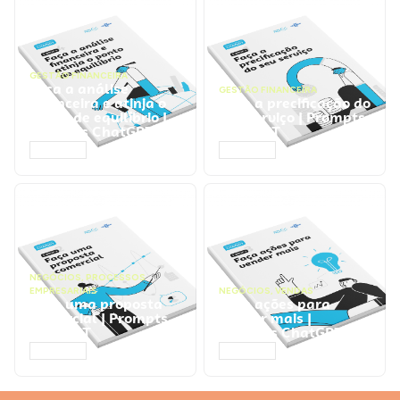
GESTÃO FINANCEIRA
Faça a análise
GESTÃO FINANCEIRA
financeira e atinja o
Faça a precificação do
ponto de equilíbrio |
seu serviço | Prompts
Prompts ChatGPT
ChatGPT
ACESSAR
ACESSAR
NEGÓCIOS
,
PROCESSOS
EMPRESARIAIS
NEGÓCIOS
,
VENDAS
Faça uma proposta
Faça ações para
comercial | Prompts
vender mais |
ChatGPT
Prompts ChatGPT
ACESSAR
ACESSAR