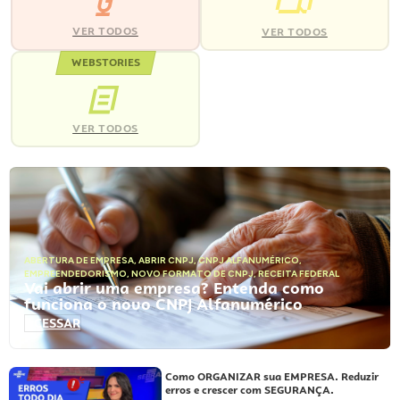
VER TODOS
VER TODOS
WEBSTORIES
VER TODOS
ABERTURA DE EMPRESA
,
ABRIR CNPJ
,
CNPJ ALFANUMÉRICO
,
EMPREENDEDORISMO
,
NOVO FORMATO DE CNPJ
,
RECEITA FEDERAL
Vai abrir uma empresa? Entenda como
funciona o novo CNPJ Alfanumérico
ACESSAR
Como ORGANIZAR sua EMPRESA. Reduzir
erros e crescer com SEGURANÇA.