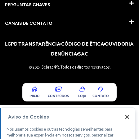
PERGUNTAS CHAVES​
CANAIS DE CONTATO
LGPD
TRANSPARÊNCIA
CÓDIGO DE ÉTICA
OUVIDORIA
DENÚNCIA
SAC
© 2024 Sebrae/PR. Todos os direitos reservados.
INICIO
CONTEÚDOS
LOJA
CONTATO
Aviso de Cookies
Nós usamos cookies e outras tecnologias semelhantes para
melhorar a sua experiência em nossos serviços, personalizar