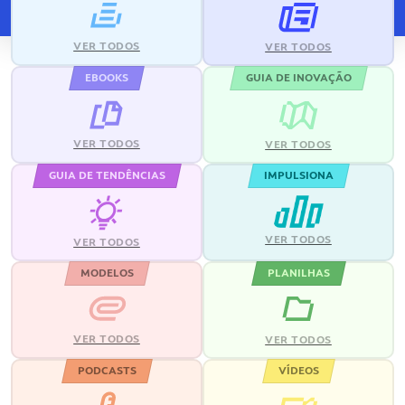
VER TODOS
VER TODOS
EBOOKS
GUIA DE INOVAÇÃO
VER TODOS
VER TODOS
GUIA DE TENDÊNCIAS
IMPULSIONA
VER TODOS
VER TODOS
MODELOS
PLANILHAS
VER TODOS
VER TODOS
PODCASTS
VÍDEOS