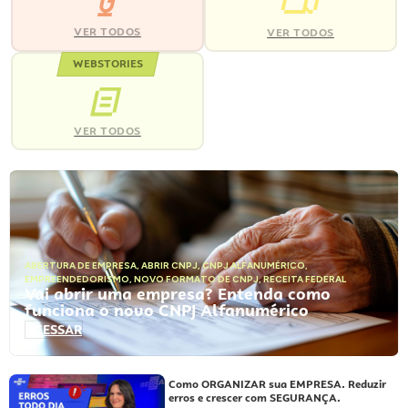
VER TODOS
VER TODOS
WEBSTORIES
VER TODOS
ABERTURA DE EMPRESA
,
ABRIR CNPJ
,
CNPJ ALFANUMÉRICO
,
EMPREENDEDORISMO
,
NOVO FORMATO DE CNPJ
,
RECEITA FEDERAL
Vai abrir uma empresa? Entenda como
funciona o novo CNPJ Alfanumérico
ACESSAR
Como ORGANIZAR sua EMPRESA. Reduzir
erros e crescer com SEGURANÇA.