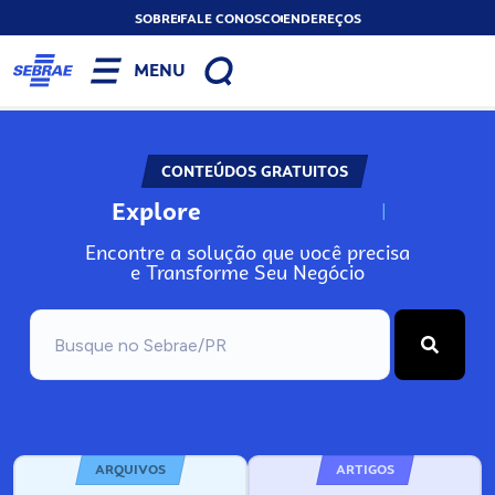
SOBRE
FALE CONOSCO
ENDEREÇOS
MENU
CONTEÚDOS GRATUITOS
Explore
N
o
s
s
o
s
A
Encontre a solução que você precisa
e Transforme Seu Negócio
ARQUIVOS
ARTIGOS