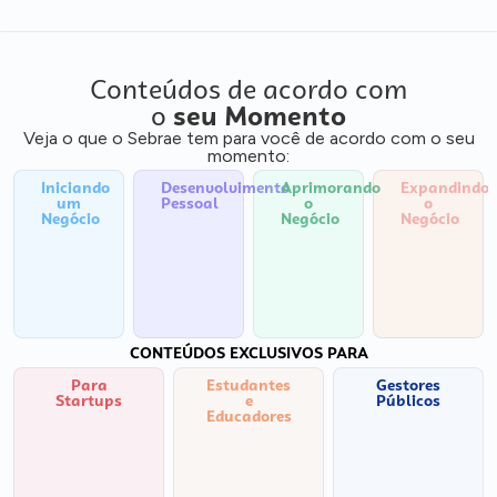
Conteúdos de acordo com
o
seu Momento
Veja o que o Sebrae tem para você de acordo com o seu
momento:
Iniciando
Desenvolvimento
Aprimorando
Expandindo
um
Pessoal
o
o
Negócio
Negócio
Negócio
CONTEÚDOS EXCLUSIVOS PARA
Para
Estudantes
Gestores
Startups
e
Públicos
Educadores