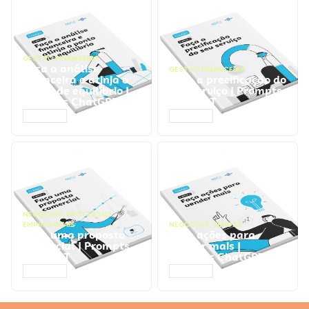
GESTÃO FINANCEIRA
Faça a análise
GESTÃO FINANCEIRA
financeira e atinja o
Faça a precificação do
ponto de equilíbrio |
seu serviço | Prompts
Prompts ChatGPT
ChatGPT
ACESSAR
ACESSAR
NEGÓCIOS
,
PROCESSOS
EMPRESARIAIS
NEGÓCIOS
,
VENDAS
Faça uma proposta
Faça ações para
comercial | Prompts
vender mais |
ChatGPT
Prompts ChatGPT
ACESSAR
ACESSAR