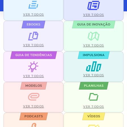
VER TODOS
VER TODOS
EBOOKS
GUIA DE INOVAÇÃO
VER TODOS
VER TODOS
GUIA DE TENDÊNCIAS
IMPULSIONA
VER TODOS
VER TODOS
MODELOS
PLANILHAS
VER TODOS
VER TODOS
PODCASTS
VÍDEOS