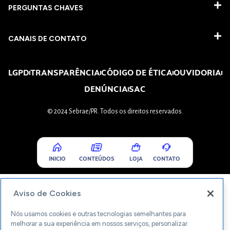
PERGUNTAS CHAVES​
CANAIS DE CONTATO
LGPD
TRANSPARÊNCIA
CÓDIGO DE ÉTICA
OUVIDORIA
DENÚNCIA
SAC
© 2024 Sebrae/PR. Todos os direitos reservados.
INICIO
CONTEÚDOS
LOJA
CONTATO
Aviso de Cookies
Nós usamos cookies e outras tecnologias semelhantes para
melhorar a sua experiência em nossos serviços, personalizar