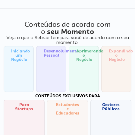
Conteúdos de acordo com
o
seu Momento
Veja o que o Sebrae tem para você de acordo com o seu
momento:
Iniciando
Desenvolvimento
Aprimorando
Expandindo
um
Pessoal
o
o
Negócio
Negócio
Negócio
CONTEÚDOS EXCLUSIVOS PARA
Para
Estudantes
Gestores
Startups
e
Públicos
Educadores