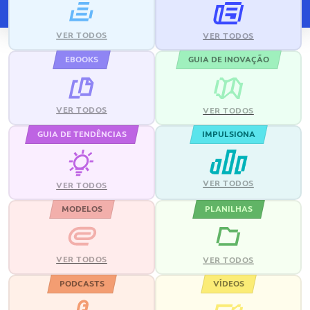
VER TODOS
VER TODOS
EBOOKS
GUIA DE INOVAÇÃO
VER TODOS
VER TODOS
GUIA DE TENDÊNCIAS
IMPULSIONA
VER TODOS
VER TODOS
MODELOS
PLANILHAS
VER TODOS
VER TODOS
PODCASTS
VÍDEOS