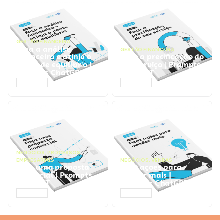
GESTÃO FINANCEIRA
Faça a análise
GESTÃO FINANCEIRA
financeira e atinja o
Faça a precificação do
ponto de equilíbrio |
seu serviço | Prompts
Prompts ChatGPT
ChatGPT
ACESSAR
ACESSAR
NEGÓCIOS
,
PROCESSOS
EMPRESARIAIS
NEGÓCIOS
,
VENDAS
Faça uma proposta
Faça ações para
comercial | Prompts
vender mais |
ChatGPT
Prompts ChatGPT
ACESSAR
ACESSAR