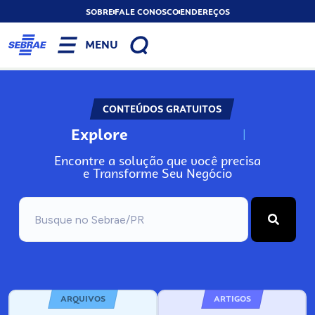
SOBRE
FALE CONOSCO
ENDEREÇOS
MENU
CONTEÚDOS GRATUITOS
Explore
N
o
s
s
o
s
A
Encontre a solução que você precisa
e Transforme Seu Negócio
ARQUIVOS
ARTIGOS