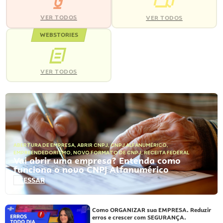
VER TODOS
VER TODOS
WEBSTORIES
VER TODOS
ABERTURA DE EMPRESA
,
ABRIR CNPJ
,
CNPJ ALFANUMÉRICO
,
EMPREENDEDORISMO
,
NOVO FORMATO DE CNPJ
,
RECEITA FEDERAL
Vai abrir uma empresa? Entenda como
funciona o novo CNPJ Alfanumérico
ACESSAR
Como ORGANIZAR sua EMPRESA. Reduzir
erros e crescer com SEGURANÇA.