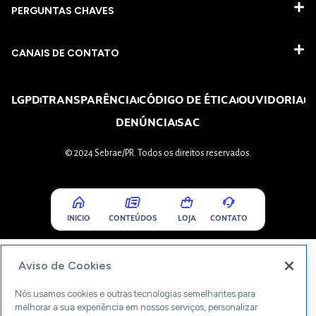
PERGUNTAS CHAVES​
CANAIS DE CONTATO
LGPD
TRANSPARÊNCIA
CÓDIGO DE ÉTICA
OUVIDORIA
DENÚNCIA
SAC
© 2024 Sebrae/PR. Todos os direitos reservados.
INICIO
CONTEÚDOS
LOJA
CONTATO
Aviso de Cookies
Nós usamos cookies e outras tecnologias semelhantes para
melhorar a sua experiência em nossos serviços, personalizar