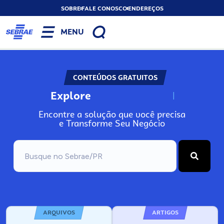
SOBRE
FALE CONOSCO
ENDEREÇOS
MENU
CONTEÚDOS GRATUITOS
Explore
N
o
s
s
o
s
A
Encontre a solução que você precisa
e Transforme Seu Negócio
ARQUIVOS
ARTIGOS