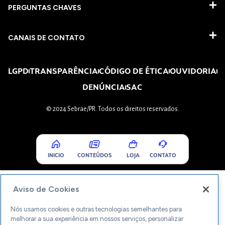
PERGUNTAS CHAVES​
CANAIS DE CONTATO
LGPD
TRANSPARÊNCIA
CÓDIGO DE ÉTICA
OUVIDORIA
DENÚNCIA
SAC
© 2024 Sebrae/PR. Todos os direitos reservados.
INICIO
CONTEÚDOS
LOJA
CONTATO
Aviso de Cookies
Nós usamos cookies e outras tecnologias semelhantes para
melhorar a sua experiência em nossos serviços, personalizar