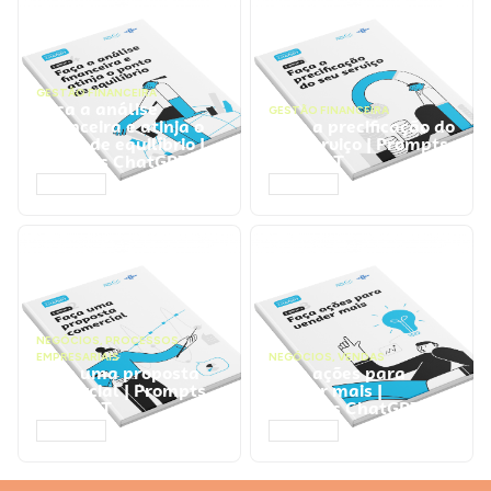
GESTÃO FINANCEIRA
Faça a análise
GESTÃO FINANCEIRA
financeira e atinja o
Faça a precificação do
ponto de equilíbrio |
seu serviço | Prompts
Prompts ChatGPT
ChatGPT
ACESSAR
ACESSAR
NEGÓCIOS
,
PROCESSOS
EMPRESARIAIS
NEGÓCIOS
,
VENDAS
Faça uma proposta
Faça ações para
comercial | Prompts
vender mais |
ChatGPT
Prompts ChatGPT
ACESSAR
ACESSAR