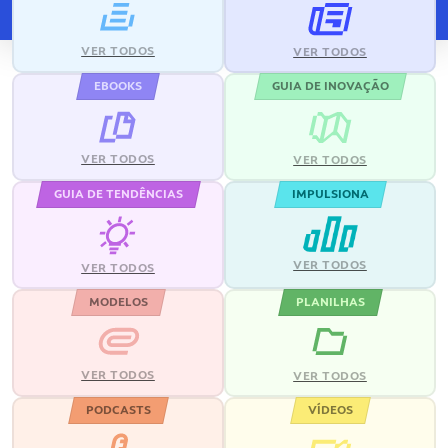
VER TODOS
VER TODOS
EBOOKS
GUIA DE INOVAÇÃO
VER TODOS
VER TODOS
GUIA DE TENDÊNCIAS
IMPULSIONA
VER TODOS
VER TODOS
MODELOS
PLANILHAS
VER TODOS
VER TODOS
PODCASTS
VÍDEOS