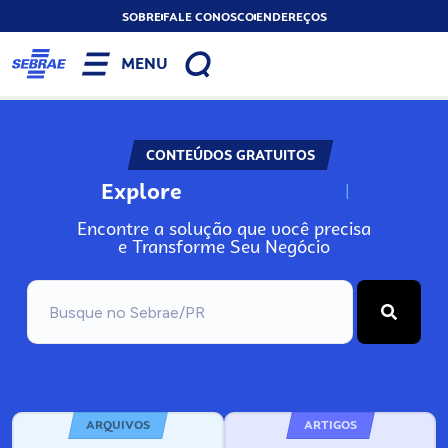
SOBRE
FALE CONOSCO
ENDEREÇOS
MENU
CONTEÚDOS GRATUITOS
Explore
N
o
s
s
o
s
A
Encontre a solução que você precisa
e Transforme Seu Negócio
ARQUIVOS
ARTIGOS