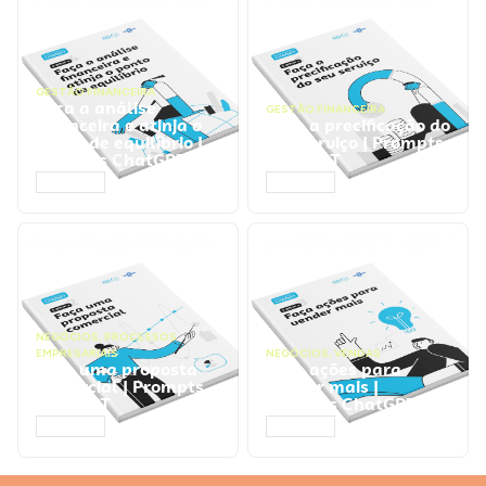
GESTÃO FINANCEIRA
Faça a análise
GESTÃO FINANCEIRA
financeira e atinja o
Faça a precificação do
ponto de equilíbrio |
seu serviço | Prompts
Prompts ChatGPT
ChatGPT
ACESSAR
ACESSAR
NEGÓCIOS
,
PROCESSOS
EMPRESARIAIS
NEGÓCIOS
,
VENDAS
Faça uma proposta
Faça ações para
comercial | Prompts
vender mais |
ChatGPT
Prompts ChatGPT
ACESSAR
ACESSAR