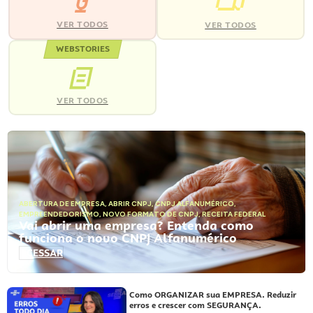
VER TODOS
VER TODOS
WEBSTORIES
VER TODOS
ABERTURA DE EMPRESA
,
ABRIR CNPJ
,
CNPJ ALFANUMÉRICO
,
EMPREENDEDORISMO
,
NOVO FORMATO DE CNPJ
,
RECEITA FEDERAL
Vai abrir uma empresa? Entenda como
funciona o novo CNPJ Alfanumérico
ACESSAR
Como ORGANIZAR sua EMPRESA. Reduzir
erros e crescer com SEGURANÇA.