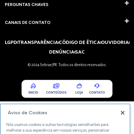
PERGUNTAS CHAVES​
CANAIS DE CONTATO
LGPD
TRANSPARÊNCIA
CÓDIGO DE ÉTICA
OUVIDORIA
DENÚNCIA
SAC
© 2024 Sebrae/PR. Todos os direitos reservados.
INICIO
CONTEÚDOS
LOJA
CONTATO
Aviso de Cookies
Nós usamos cookies e outras tecnologias semelhantes para
melhorar a sua experiência em nossos serviços, personalizar