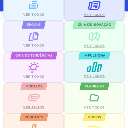
VER TODOS
VER TODOS
EBOOKS
GUIA DE INOVAÇÃO
VER TODOS
VER TODOS
GUIA DE TENDÊNCIAS
IMPULSIONA
VER TODOS
VER TODOS
MODELOS
PLANILHAS
VER TODOS
VER TODOS
PODCASTS
VÍDEOS