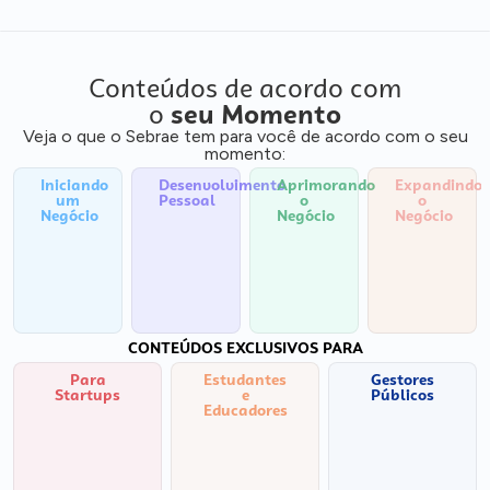
Conteúdos de acordo com
o
seu Momento
Veja o que o Sebrae tem para você de acordo com o seu
momento:
Iniciando
Desenvolvimento
Aprimorando
Expandindo
um
Pessoal
o
o
Negócio
Negócio
Negócio
CONTEÚDOS EXCLUSIVOS PARA
Para
Estudantes
Gestores
Startups
e
Públicos
Educadores