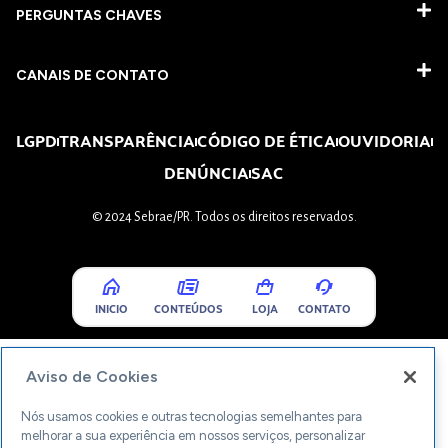
PERGUNTAS CHAVES​
CANAIS DE CONTATO
LGPD
TRANSPARÊNCIA
CÓDIGO DE ÉTICA
OUVIDORIA
DENÚNCIA
SAC
© 2024 Sebrae/PR. Todos os direitos reservados.
INICIO
CONTEÚDOS
LOJA
CONTATO
Aviso de Cookies
Nós usamos cookies e outras tecnologias semelhantes para
melhorar a sua experiência em nossos serviços, personalizar