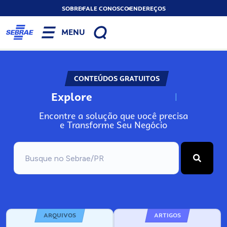
SOBRE
FALE CONOSCO
ENDEREÇOS
MENU
CONTEÚDOS GRATUITOS
Explore
N
o
s
s
o
s
A
Encontre a solução que você precisa
e Transforme Seu Negócio
ARQUIVOS
ARTIGOS