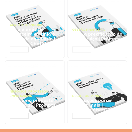
GESTÃO FINANCEIRA
Faça a análise
GESTÃO FINANCEIRA
financeira e atinja o
Faça a precificação do
ponto de equilíbrio |
seu serviço | Prompts
Prompts ChatGPT
ChatGPT
ACESSAR
ACESSAR
NEGÓCIOS
,
PROCESSOS
EMPRESARIAIS
NEGÓCIOS
,
VENDAS
Faça uma proposta
Faça ações para
comercial | Prompts
vender mais |
ChatGPT
Prompts ChatGPT
ACESSAR
ACESSAR