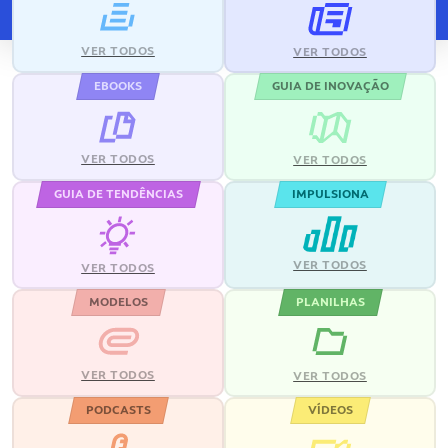
VER TODOS
VER TODOS
EBOOKS
GUIA DE INOVAÇÃO
VER TODOS
VER TODOS
GUIA DE TENDÊNCIAS
IMPULSIONA
VER TODOS
VER TODOS
MODELOS
PLANILHAS
VER TODOS
VER TODOS
PODCASTS
VÍDEOS