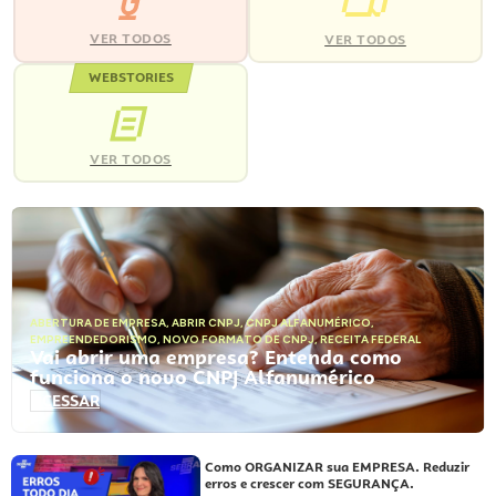
VER TODOS
VER TODOS
WEBSTORIES
VER TODOS
ABERTURA DE EMPRESA
,
ABRIR CNPJ
,
CNPJ ALFANUMÉRICO
,
EMPREENDEDORISMO
,
NOVO FORMATO DE CNPJ
,
RECEITA FEDERAL
Vai abrir uma empresa? Entenda como
funciona o novo CNPJ Alfanumérico
ACESSAR
Como ORGANIZAR sua EMPRESA. Reduzir
erros e crescer com SEGURANÇA.