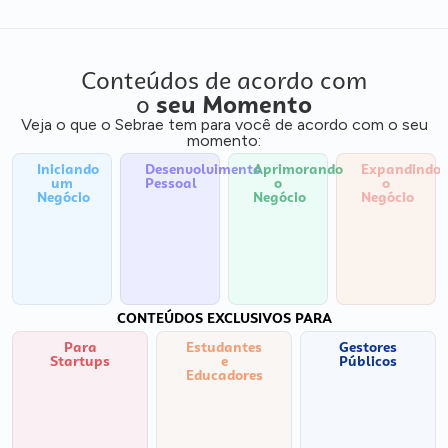
Conteúdos de acordo com
o
seu Momento
Veja o que o Sebrae tem para você de acordo com o seu
momento:
Iniciando
Desenvolvimento
Aprimorando
Expandindo
um
Pessoal
o
o
Negócio
Negócio
Negócio
CONTEÚDOS EXCLUSIVOS PARA
Para
Estudantes
Gestores
Startups
e
Públicos
Educadores