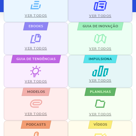
VER TODOS
VER TODOS
EBOOKS
GUIA DE INOVAÇÃO
VER TODOS
VER TODOS
GUIA DE TENDÊNCIAS
IMPULSIONA
VER TODOS
VER TODOS
MODELOS
PLANILHAS
VER TODOS
VER TODOS
PODCASTS
VÍDEOS