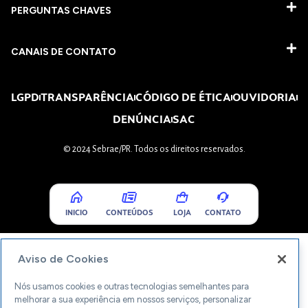
PERGUNTAS CHAVES​
CANAIS DE CONTATO
LGPD
TRANSPARÊNCIA
CÓDIGO DE ÉTICA
OUVIDORIA
DENÚNCIA
SAC
© 2024 Sebrae/PR. Todos os direitos reservados.
INICIO
CONTEÚDOS
LOJA
CONTATO
Aviso de Cookies
Nós usamos cookies e outras tecnologias semelhantes para
melhorar a sua experiência em nossos serviços, personalizar