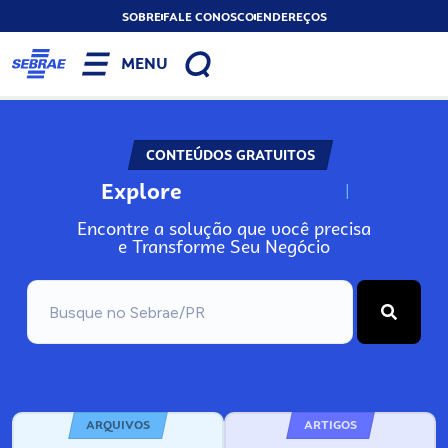
SOBRE
FALE CONOSCO
ENDEREÇOS
MENU
CONTEÚDOS GRATUITOS
Explore
N
o
s
s
o
s
A
Encontre a solução que você precisa
e Transforme Seu Negócio
ARQUIVOS
ARTIGOS