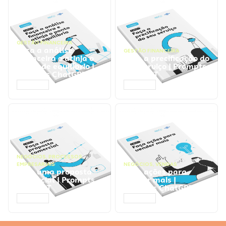
GESTÃO FINANCEIRA
Faça a análise
GESTÃO FINANCEIRA
financeira e atinja o
Faça a precificação do
ponto de equilíbrio |
seu serviço | Prompts
Prompts ChatGPT
ChatGPT
ACESSAR
ACESSAR
NEGÓCIOS
,
PROCESSOS
EMPRESARIAIS
NEGÓCIOS
,
VENDAS
Faça uma proposta
Faça ações para
comercial | Prompts
vender mais |
ChatGPT
Prompts ChatGPT
ACESSAR
ACESSAR