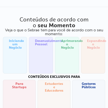
Conteúdos de acordo com
o
seu Momento
Veja o que o Sebrae tem para você de acordo com o seu
momento:
Iniciando
Desenvolvimento
Aprimorando
Expandindo
um
Pessoal
o
o
Negócio
Negócio
Negócio
CONTEÚDOS EXCLUSIVOS PARA
Para
Estudantes
Gestores
Startups
e
Públicos
Educadores