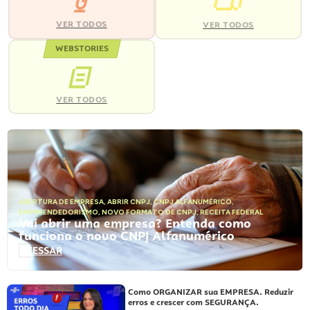
VER TODOS
VER TODOS
WEBSTORIES
VER TODOS
ABERTURA DE EMPRESA
,
ABRIR CNPJ
,
CNPJ ALFANUMÉRICO
,
EMPREENDEDORISMO
,
NOVO FORMATO DE CNPJ
,
RECEITA FEDERAL
Vai abrir uma empresa? Entenda como
funciona o novo CNPJ Alfanumérico
ACESSAR
Como ORGANIZAR sua EMPRESA. Reduzir
erros e crescer com SEGURANÇA.