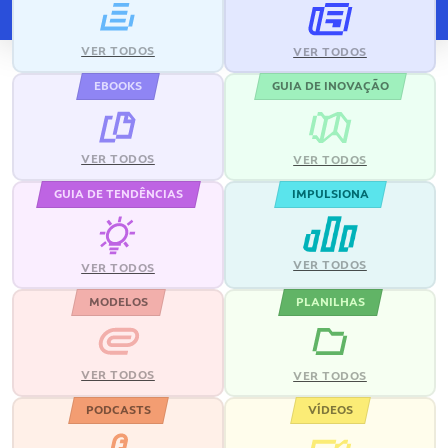
VER TODOS
VER TODOS
EBOOKS
GUIA DE INOVAÇÃO
VER TODOS
VER TODOS
GUIA DE TENDÊNCIAS
IMPULSIONA
VER TODOS
VER TODOS
MODELOS
PLANILHAS
VER TODOS
VER TODOS
PODCASTS
VÍDEOS