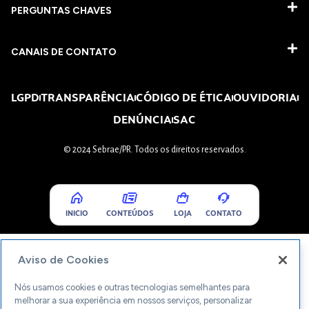
PERGUNTAS CHAVES​
CANAIS DE CONTATO
LGPD
TRANSPARÊNCIA
CÓDIGO DE ÉTICA
OUVIDORIA
DENÚNCIA
SAC
© 2024 Sebrae/PR. Todos os direitos reservados.
INICIO
CONTEÚDOS
LOJA
CONTATO
Aviso de Cookies
Nós usamos cookies e outras tecnologias semelhantes para
melhorar a sua experiência em nossos serviços, personalizar