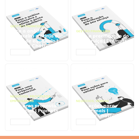
GESTÃO FINANCEIRA
Faça a análise
GESTÃO FINANCEIRA
financeira e atinja o
Faça a precificação do
ponto de equilíbrio |
seu serviço | Prompts
Prompts ChatGPT
ChatGPT
ACESSAR
ACESSAR
NEGÓCIOS
,
PROCESSOS
EMPRESARIAIS
NEGÓCIOS
,
VENDAS
Faça uma proposta
Faça ações para
comercial | Prompts
vender mais |
ChatGPT
Prompts ChatGPT
ACESSAR
ACESSAR