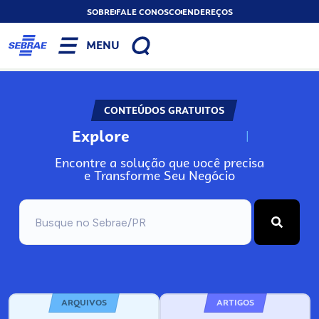
SOBRE
FALE CONOSCO
ENDEREÇOS
MENU
CONTEÚDOS GRATUITOS
Explore
N
o
s
s
o
s
A
Encontre a solução que você precisa
e Transforme Seu Negócio
ARQUIVOS
ARTIGOS