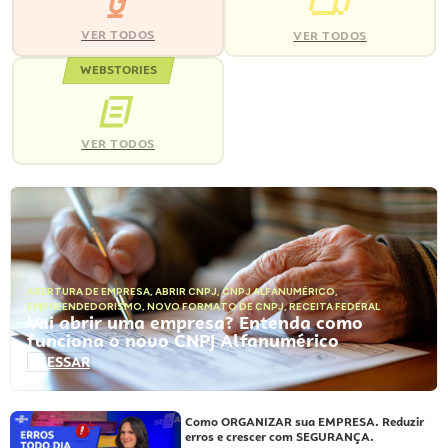
VER TODOS
VER TODOS
WEBSTORIES
VER TODOS
ABERTURA DE EMPRESA
,
ABRIR CNPJ
,
CNPJ ALFANUMÉRICO
,
EMPREENDEDORISMO
,
NOVO FORMATO DE CNPJ
,
RECEITA FEDERAL
Vai abrir uma empresa? Entenda como
funciona o novo CNPJ Alfanumérico
ACESSAR
Como ORGANIZAR sua EMPRESA. Reduzir
erros e crescer com SEGURANÇA.