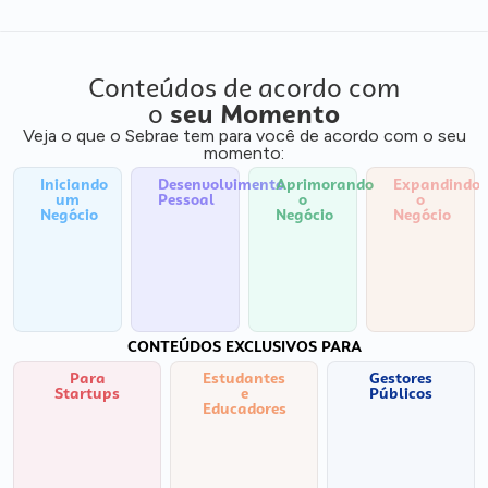
Conteúdos de acordo com
o
seu Momento
Veja o que o Sebrae tem para você de acordo com o seu
momento:
Iniciando
Desenvolvimento
Aprimorando
Expandindo
um
Pessoal
o
o
Negócio
Negócio
Negócio
CONTEÚDOS EXCLUSIVOS PARA
Para
Estudantes
Gestores
Startups
e
Públicos
Educadores