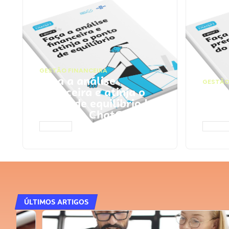
GESTÃO FINANCEIRA
Faça a análise
GESTÃO
financeira e atinja o
Faça
ponto de equilíbrio |
seu 
Prompts ChatGPT
Cha
ACESSAR
ACESS
ÚLTIMOS ARTIGOS