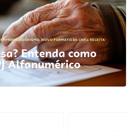
,
EMPREENDEDORISMO
,
NOVO FORMATO DE CNPJ
,
RECEITA
esa? Entenda como
PJ Alfanumérico