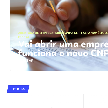
ABERTURA DE EMPRESA
,
ABRIR CNPJ
,
CNPJ ALFANUMÉRICO
FEDERAL
Vai abrir uma empr
funciona o novo CN
ACESSAR
EBOOKS