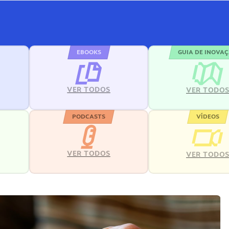
EBOOKS
GUIA DE INOVA
VER TODOS
VER TODO
PODCASTS
VÍDEOS
VER TODOS
VER TODO