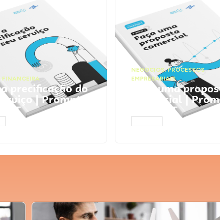
NEGÓCIOS
,
PROCESSOS
 FINANCEIRA
EMPRESARIAIS
 a precificação do
Faça uma propos
serviço | Prompts
comercial | Prom
tGPT
ChatGPT
AR
ACESSAR