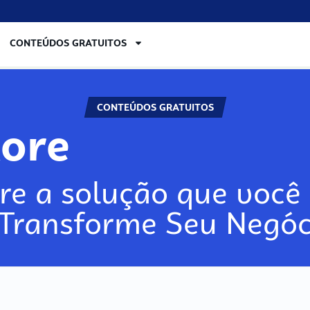
CONTEÚDOS GRATUITOS
CONTEÚDOS GRATUITOS
lore
re a solução que você 
 Transforme Seu Negóc