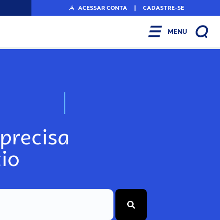
ACESSAR CONTA
|
CADASTRE-SE
MENU
N
o
s
s
o
s
A
r
precisa
io