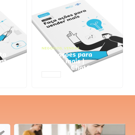
NEGÓCIOS
,
VENDAS
ta
Faça ações para
pts
vender mais |
Prompts ChatGPT
ACESSAR