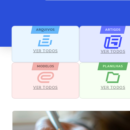
ARQUIVOS
ARTIGOS
VER TODOS
VER TODOS
MODELOS
PLANILHAS
VER TODOS
VER TODOS