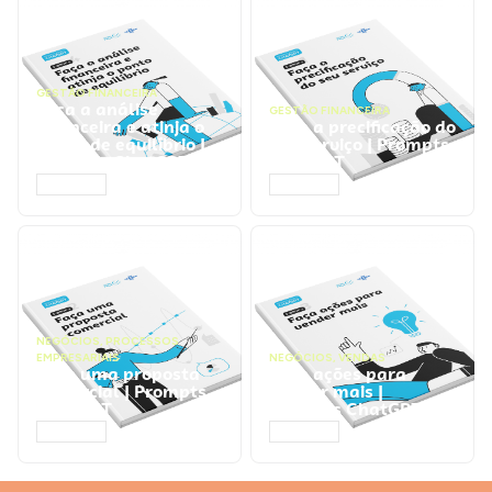
GESTÃO FINANCEIRA
Faça a análise
GESTÃO FINANCEIRA
financeira e atinja o
Faça a precificação do
ponto de equilíbrio |
seu serviço | Prompts
Prompts ChatGPT
ChatGPT
ACESSAR
ACESSAR
NEGÓCIOS
,
PROCESSOS
EMPRESARIAIS
NEGÓCIOS
,
VENDAS
Faça uma proposta
Faça ações para
comercial | Prompts
vender mais |
ChatGPT
Prompts ChatGPT
ACESSAR
ACESSAR