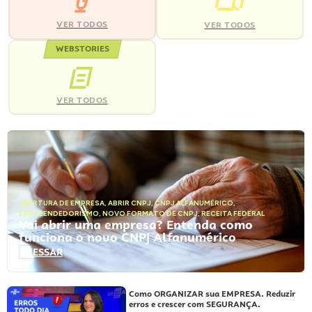
VER TODOS
VER TODOS
WEBSTORIES
VER TODOS
ABERTURA DE EMPRESA
,
ABRIR CNPJ
,
CNPJ ALFANUMÉRICO
,
EMPREENDEDORISMO
,
NOVO FORMATO DE CNPJ
,
RECEITA FEDERAL
Vai abrir uma empresa? Entenda como
funciona o novo CNPJ Alfanumérico
ACESSAR
Como ORGANIZAR sua EMPRESA. Reduzir
erros e crescer com SEGURANÇA.