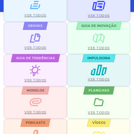
VER TODOS
VER TODOS
EBOOKS
GUIA DE INOVAÇÃO
VER TODOS
VER TODOS
GUIA DE TENDÊNCIAS
IMPULSIONA
VER TODOS
VER TODOS
MODELOS
PLANILHAS
VER TODOS
VER TODOS
PODCASTS
VÍDEOS