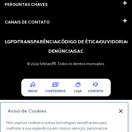
PERGUNTAS CHAVES​
CANAIS DE CONTATO
LGPD
TRANSPARÊNCIA
CÓDIGO DE ÉTICA
OUVIDORIA
DENÚNCIA
SAC
© 2024 Sebrae/PR. Todos os direitos reservados.
INICIO
CONTEÚDOS
LOJA
CONTATO
Aviso de Cookies
Nós usamos cookies e outras tecnologias semelhantes para
melhorar a sua experiência em nossos serviços, personalizar