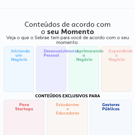
Conteúdos de acordo com
o
seu Momento
Veja o que o Sebrae tem para você de acordo com o seu
momento:
Iniciando
Desenvolvimento
Aprimorando
Expandindo
um
Pessoal
o
o
Negócio
Negócio
Negócio
CONTEÚDOS EXCLUSIVOS PARA
Para
Estudantes
Gestores
Startups
e
Públicos
Educadores