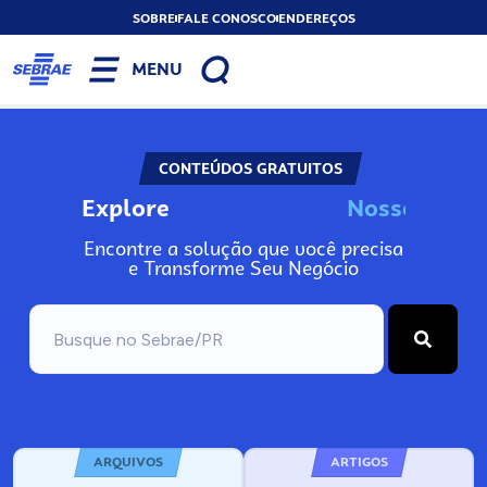
SOBRE
FALE CONOSCO
ENDEREÇOS
MENU
CONTEÚDOS GRATUITOS
Explore
N
o
s
s
o
s
A
Encontre a solução que você precisa
e Transforme Seu Negócio
ARQUIVOS
ARTIGOS