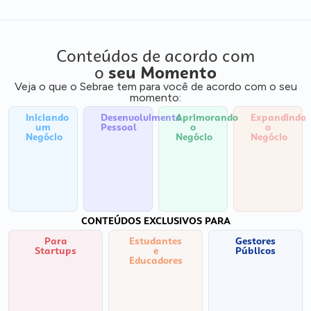
Conteúdos de acordo com
o
seu Momento
Veja o que o Sebrae tem para você de acordo com o seu
momento:
Iniciando
Desenvolvimento
Aprimorando
Expandindo
um
Pessoal
o
o
Negócio
Negócio
Negócio
CONTEÚDOS EXCLUSIVOS PARA
Para
Estudantes
Gestores
Startups
e
Públicos
Educadores