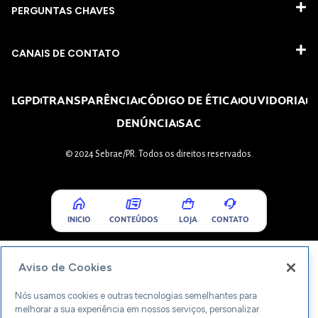
PERGUNTAS CHAVES​
CANAIS DE CONTATO
LGPD
TRANSPARÊNCIA
CÓDIGO DE ÉTICA
OUVIDORIA
DENÚNCIA
SAC
© 2024 Sebrae/PR. Todos os direitos reservados.
INICIO
CONTEÚDOS
LOJA
CONTATO
Aviso de Cookies
Nós usamos cookies e outras tecnologias semelhantes para
melhorar a sua experiência em nossos serviços, personalizar