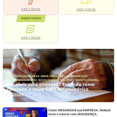
VER TODOS
VER TODOS
WEBSTORIES
VER TODOS
ABERTURA DE EMPRESA
,
ABRIR CNPJ
,
CNPJ ALFANUMÉRICO
,
EMPREENDEDORISMO
,
NOVO FORMATO DE CNPJ
,
RECEITA FEDERAL
Vai abrir uma empresa? Entenda como
funciona o novo CNPJ Alfanumérico
ACESSAR
Como ORGANIZAR sua EMPRESA. Reduzir
erros e crescer com SEGURANÇA.