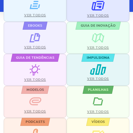
VER TODOS
VER TODOS
EBOOKS
GUIA DE INOVAÇÃO
VER TODOS
VER TODOS
GUIA DE TENDÊNCIAS
IMPULSIONA
VER TODOS
VER TODOS
MODELOS
PLANILHAS
VER TODOS
VER TODOS
PODCASTS
VÍDEOS