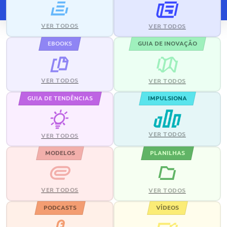
VER TODOS
VER TODOS
EBOOKS
GUIA DE INOVAÇÃO
VER TODOS
VER TODOS
GUIA DE TENDÊNCIAS
IMPULSIONA
VER TODOS
VER TODOS
MODELOS
PLANILHAS
VER TODOS
VER TODOS
PODCASTS
VÍDEOS