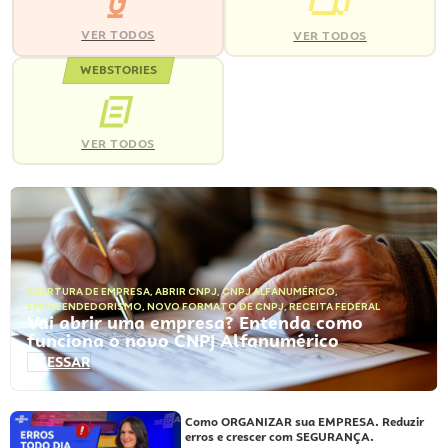
VER TODOS
VER TODOS
WEBSTORIES
VER TODOS
ABERTURA DE EMPRESA
,
ABRIR CNPJ
,
CNPJ ALFANUMÉRICO
,
EMPREENDEDORISMO
,
NOVO FORMATO DE CNPJ
,
RECEITA FEDERAL
Vai abrir uma empresa? Entenda como
funciona o novo CNPJ Alfanumérico
ACESSAR
Como ORGANIZAR sua EMPRESA. Reduzir
erros e crescer com SEGURANÇA.