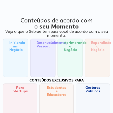
Conteúdos de acordo com
o
seu Momento
Veja o que o Sebrae tem para você de acordo com o seu
momento:
Iniciando
Desenvolvimento
Aprimorando
Expandindo
um
Pessoal
o
o
Negócio
Negócio
Negócio
CONTEÚDOS EXCLUSIVOS PARA
Para
Estudantes
Gestores
Startups
e
Públicos
Educadores