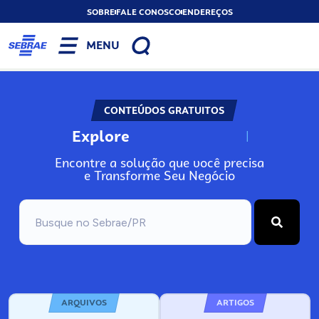
SOBRE
FALE CONOSCO
ENDEREÇOS
MENU
CONTEÚDOS GRATUITOS
Explore
N
o
s
s
o
s
A
Encontre a solução que você precisa
e Transforme Seu Negócio
ARQUIVOS
ARTIGOS