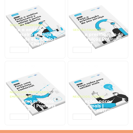
GESTÃO FINANCEIRA
Faça a análise
GESTÃO FINANCEIRA
financeira e atinja o
Faça a precificação do
ponto de equilíbrio |
seu serviço | Prompts
Prompts ChatGPT
ChatGPT
ACESSAR
ACESSAR
NEGÓCIOS
,
PROCESSOS
EMPRESARIAIS
NEGÓCIOS
,
VENDAS
Faça uma proposta
Faça ações para
comercial | Prompts
vender mais |
ChatGPT
Prompts ChatGPT
ACESSAR
ACESSAR