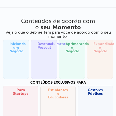
Conteúdos de acordo com
o
seu Momento
Veja o que o Sebrae tem para você de acordo com o seu
momento:
Iniciando
Desenvolvimento
Aprimorando
Expandindo
um
Pessoal
o
o
Negócio
Negócio
Negócio
CONTEÚDOS EXCLUSIVOS PARA
Para
Estudantes
Gestores
Startups
e
Públicos
Educadores