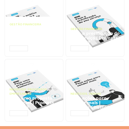
GESTÃO FINANCEIRA
Faça a análise
GESTÃO FINANCEIRA
financeira e atinja o
Faça a precificação do
ponto de equilíbrio |
seu serviço | Prompts
Prompts ChatGPT
ChatGPT
ACESSAR
ACESSAR
NEGÓCIOS
,
PROCESSOS
EMPRESARIAIS
NEGÓCIOS
,
VENDAS
Faça uma proposta
Faça ações para
comercial | Prompts
vender mais |
ChatGPT
Prompts ChatGPT
ACESSAR
ACESSAR