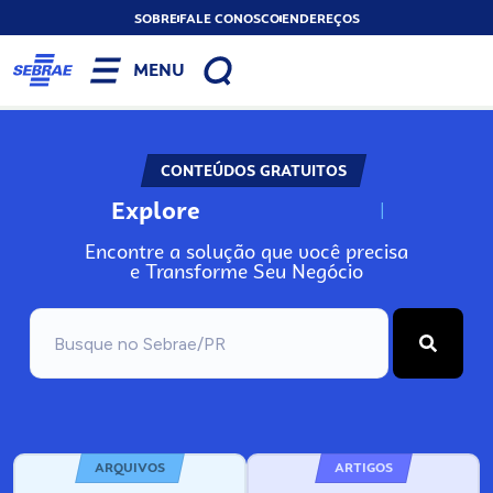
SOBRE
FALE CONOSCO
ENDEREÇOS
MENU
CONTEÚDOS GRATUITOS
Explore
N
o
s
s
o
s
A
Encontre a solução que você precisa
e Transforme Seu Negócio
ARQUIVOS
ARTIGOS