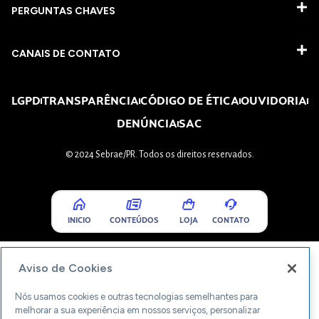
PERGUNTAS CHAVES​
CANAIS DE CONTATO
LGPD
TRANSPARÊNCIA
CÓDIGO DE ÉTICA
OUVIDORIA
DENÚNCIA
SAC
© 2024 Sebrae/PR. Todos os direitos reservados.
INICIO
CONTEÚDOS
LOJA
CONTATO
Aviso de Cookies
Nós usamos cookies e outras tecnologias semelhantes para
melhorar a sua experiência em nossos serviços, personalizar