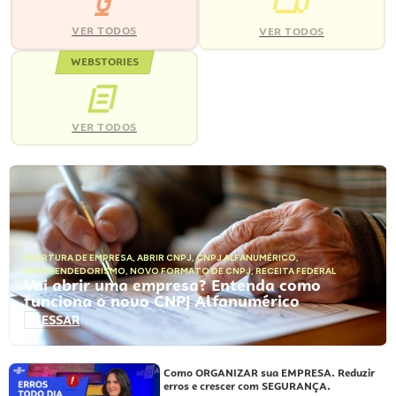
VER TODOS
VER TODOS
WEBSTORIES
VER TODOS
ABERTURA DE EMPRESA
,
ABRIR CNPJ
,
CNPJ ALFANUMÉRICO
,
EMPREENDEDORISMO
,
NOVO FORMATO DE CNPJ
,
RECEITA FEDERAL
Vai abrir uma empresa? Entenda como
funciona o novo CNPJ Alfanumérico
ACESSAR
Como ORGANIZAR sua EMPRESA. Reduzir
erros e crescer com SEGURANÇA.