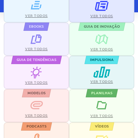
VER TODOS
VER TODOS
EBOOKS
GUIA DE INOVAÇÃO
VER TODOS
VER TODOS
GUIA DE TENDÊNCIAS
IMPULSIONA
VER TODOS
VER TODOS
MODELOS
PLANILHAS
VER TODOS
VER TODOS
PODCASTS
VÍDEOS