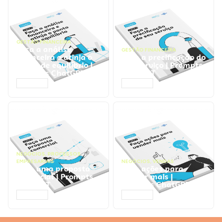
GESTÃO FINANCEIRA
Faça a análise
GESTÃO FINANCEIRA
financeira e atinja o
Faça a precificação do
ponto de equilíbrio |
seu serviço | Prompts
Prompts ChatGPT
ChatGPT
ACESSAR
ACESSAR
NEGÓCIOS
,
PROCESSOS
EMPRESARIAIS
NEGÓCIOS
,
VENDAS
Faça uma proposta
Faça ações para
comercial | Prompts
vender mais |
ChatGPT
Prompts ChatGPT
ACESSAR
ACESSAR