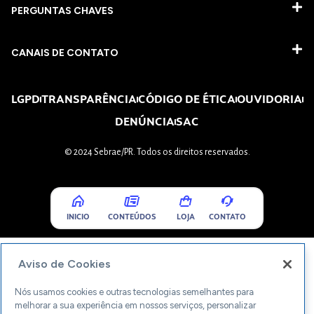
PERGUNTAS CHAVES​
CANAIS DE CONTATO
LGPD
TRANSPARÊNCIA
CÓDIGO DE ÉTICA
OUVIDORIA
DENÚNCIA
SAC
© 2024 Sebrae/PR. Todos os direitos reservados.
INICIO
CONTEÚDOS
LOJA
CONTATO
Aviso de Cookies
Nós usamos cookies e outras tecnologias semelhantes para
melhorar a sua experiência em nossos serviços, personalizar