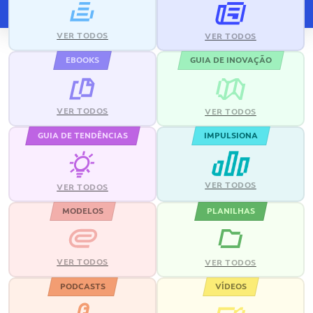
VER TODOS
VER TODOS
EBOOKS
GUIA DE INOVAÇÃO
VER TODOS
VER TODOS
GUIA DE TENDÊNCIAS
IMPULSIONA
VER TODOS
VER TODOS
MODELOS
PLANILHAS
VER TODOS
VER TODOS
PODCASTS
VÍDEOS