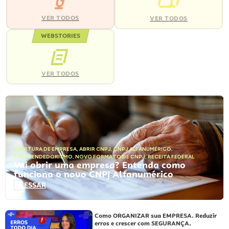
VER TODOS
VER TODOS
WEBSTORIES
VER TODOS
ABERTURA DE EMPRESA
,
ABRIR CNPJ
,
CNPJ ALFANUMÉRICO
,
EMPREENDEDORISMO
,
NOVO FORMATO DE CNPJ
,
RECEITA FEDERAL
Vai abrir uma empresa? Entenda como
funciona o novo CNPJ Alfanumérico
ACESSAR
Como ORGANIZAR sua EMPRESA. Reduzir
erros e crescer com SEGURANÇA.