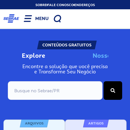
SOBRE
FALE CONOSCO
ENDEREÇOS
MENU
CONTEÚDOS GRATUITOS
Explore
N
o
s
s
o
s
A
Encontre a solução que você precisa
e Transforme Seu Negócio
ARQUIVOS
ARTIGOS