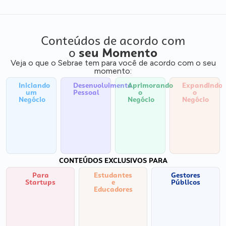
Conteúdos de acordo com
o
seu Momento
Veja o que o Sebrae tem para você de acordo com o seu
momento:
Iniciando
Desenvolvimento
Aprimorando
Expandindo
um
Pessoal
o
o
Negócio
Negócio
Negócio
CONTEÚDOS EXCLUSIVOS PARA
Para
Estudantes
Gestores
Startups
e
Públicos
Educadores