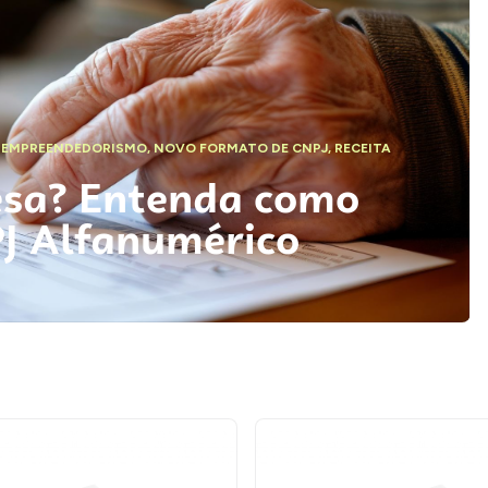
,
EMPREENDEDORISMO
,
NOVO FORMATO DE CNPJ
,
RECEITA
esa? Entenda como
PJ Alfanumérico