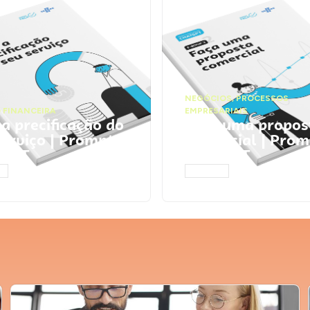
NEGÓCIOS
,
PROCESSOS
 FINANCEIRA
EMPRESARIAIS
 a precificação do
Faça uma propos
serviço | Prompts
comercial | Prom
tGPT
ChatGPT
AR
ACESSAR