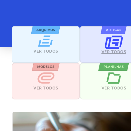
ARQUIVOS
ARTIGOS
VER TODOS
VER TODOS
MODELOS
PLANILHAS
VER TODOS
VER TODOS