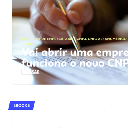
ABERTURA DE EMPRESA
,
ABRIR CNPJ
,
CNPJ ALFANUMÉRICO
FEDERAL
Vai abrir uma empr
funciona o novo CN
ACESSAR
EBOOKS