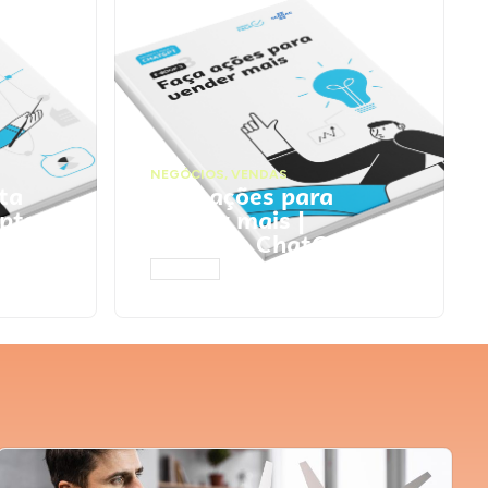
NEGÓCIOS
,
VENDAS
ta
Faça ações para
pts
vender mais |
Prompts ChatGPT
ACESSAR