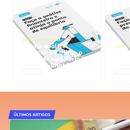
GESTÃO FINANCEIRA
Faça a análise
GESTÃO
financeira e atinja o
Faça
ponto de equilíbrio |
seu 
Prompts ChatGPT
Cha
ACESSAR
ACESS
ÚLTIMOS ARTIGOS