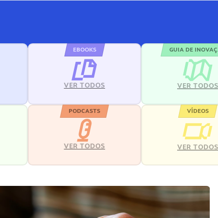
EBOOKS
GUIA DE INOVA
VER TODOS
VER TODO
PODCASTS
VÍDEOS
VER TODOS
VER TODO