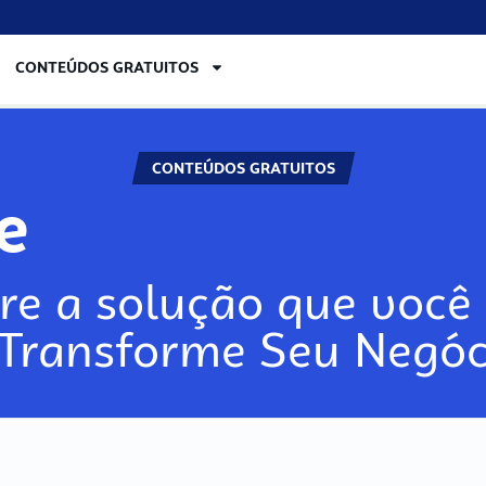
CONTEÚDOS GRATUITOS
CONTEÚDOS GRATUITOS
lore
re a solução que você 
 Transforme Seu Negóc