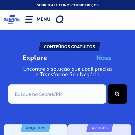
SOBRE
FALE CONOSCO
ENDEREÇOS
MENU
CONTEÚDOS GRATUITOS
Explore
N
o
s
s
o
s
A
I
n
Encontre a solução que você precisa
e Transforme Seu Negócio
ARQUIVOS
ARTIGOS