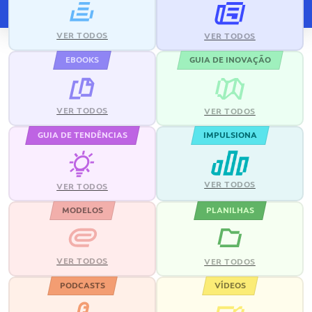
VER TODOS
VER TODOS
EBOOKS
GUIA DE INOVAÇÃO
VER TODOS
VER TODOS
GUIA DE TENDÊNCIAS
IMPULSIONA
VER TODOS
VER TODOS
MODELOS
PLANILHAS
VER TODOS
VER TODOS
PODCASTS
VÍDEOS