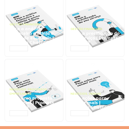
GESTÃO FINANCEIRA
Faça a análise
GESTÃO FINANCEIRA
financeira e atinja o
Faça a precificação do
ponto de equilíbrio |
seu serviço | Prompts
Prompts ChatGPT
ChatGPT
ACESSAR
ACESSAR
NEGÓCIOS
,
PROCESSOS
EMPRESARIAIS
NEGÓCIOS
,
VENDAS
Faça uma proposta
Faça ações para
comercial | Prompts
vender mais |
ChatGPT
Prompts ChatGPT
ACESSAR
ACESSAR