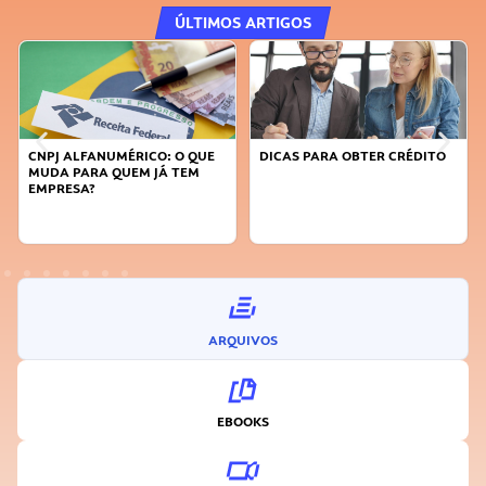
ÚLTIMOS ARTIGOS
UE
DICAS PARA OBTER CRÉDITO
FAÇA A DIFERENÇA: SEJA
SUSTENTÁVEL, SEJA
INOVADOR
ARQUIVOS
EBOOKS