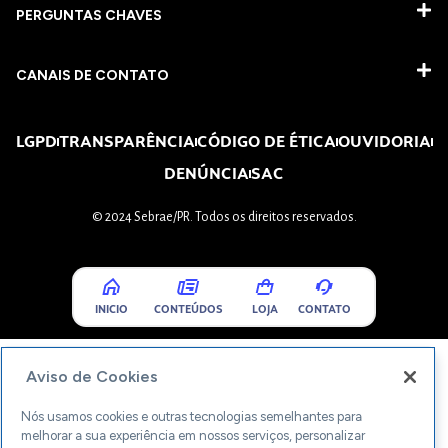
PERGUNTAS CHAVES​
CANAIS DE CONTATO
LGPD
TRANSPARÊNCIA
CÓDIGO DE ÉTICA
OUVIDORIA
DENÚNCIA
SAC
© 2024 Sebrae/PR. Todos os direitos reservados.
INICIO
CONTEÚDOS
LOJA
CONTATO
Aviso de Cookies
Nós usamos cookies e outras tecnologias semelhantes para
melhorar a sua experiência em nossos serviços, personalizar