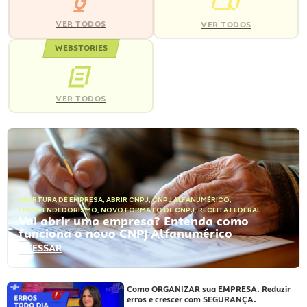
VER TODOS
VER TODOS
WEBSTORIES
VER TODOS
ABERTURA DE EMPRESA
,
ABRIR CNPJ
,
CNPJ ALFANUMÉRICO
,
EMPREENDEDORISMO
,
NOVO FORMATO DE CNPJ
,
RECEITA FEDERAL
Vai abrir uma empresa? Entenda como
funciona o novo CNPJ Alfanumérico
ACESSAR
Como ORGANIZAR sua EMPRESA. Reduzir
erros e crescer com SEGURANÇA.