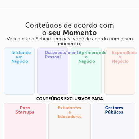
Conteúdos de acordo com
o
seu Momento
Veja o que o Sebrae tem para você de acordo com o seu
momento:
Iniciando
Desenvolvimento
Aprimorando
Expandindo
um
Pessoal
o
o
Negócio
Negócio
Negócio
CONTEÚDOS EXCLUSIVOS PARA
Para
Estudantes
Gestores
Startups
e
Públicos
Educadores