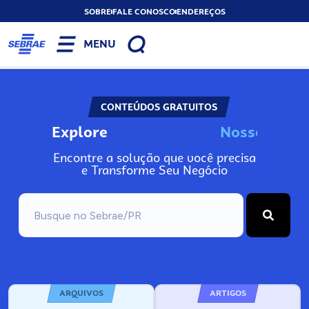
SOBRE
FALE CONOSCO
ENDEREÇOS
MENU
CONTEÚDOS GRATUITOS
Explore
N
o
s
s
o
s
A
I
n
Encontre a solução que você precisa
e Transforme Seu Negócio
ARQUIVOS
ARTIGOS