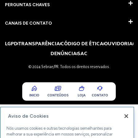
PERGUNTAS CHAVES​
CANAIS DE CONTATO
LGPD
TRANSPARÊNCIA
CÓDIGO DE ÉTICA
OUVIDORIA
DENÚNCIA
SAC
© 2024 Sebrae/PR. Todos os direitos reservados.
INICIO
CONTEÚDOS
LOJA
CONTATO
Aviso de Cookies
Nós usamos cookies e outras tecnologias semelhantes para
melhorar a sua experiência em nossos serviços, personalizar