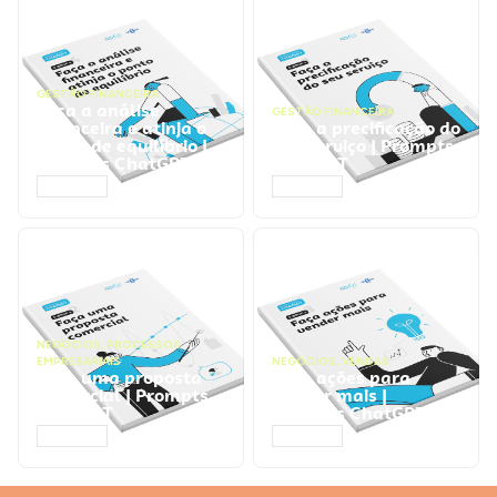
GESTÃO FINANCEIRA
Faça a análise
GESTÃO FINANCEIRA
financeira e atinja o
Faça a precificação do
ponto de equilíbrio |
seu serviço | Prompts
Prompts ChatGPT
ChatGPT
ACESSAR
ACESSAR
NEGÓCIOS
,
PROCESSOS
EMPRESARIAIS
NEGÓCIOS
,
VENDAS
Faça uma proposta
Faça ações para
comercial | Prompts
vender mais |
ChatGPT
Prompts ChatGPT
ACESSAR
ACESSAR