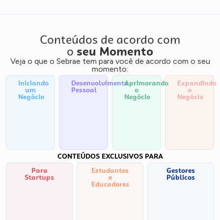
Conteúdos de acordo com
o
seu Momento
Veja o que o Sebrae tem para você de acordo com o seu
momento:
Iniciando
Desenvolvimento
Aprimorando
Expandindo
um
Pessoal
o
o
Negócio
Negócio
Negócio
CONTEÚDOS EXCLUSIVOS PARA
Para
Estudantes
Gestores
Startups
e
Públicos
Educadores