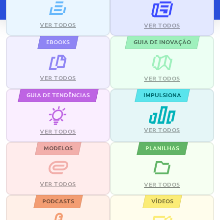
VER TODOS
VER TODOS
EBOOKS
GUIA DE INOVAÇÃO
VER TODOS
VER TODOS
GUIA DE TENDÊNCIAS
IMPULSIONA
VER TODOS
VER TODOS
MODELOS
PLANILHAS
VER TODOS
VER TODOS
PODCASTS
VÍDEOS