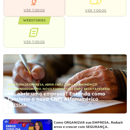
VER TODOS
VER TODOS
WEBSTORIES
VER TODOS
ABERTURA DE EMPRESA
,
ABRIR CNPJ
,
CNPJ ALFANUMÉRICO
,
EMPREENDEDORISMO
,
NOVO FORMATO DE CNPJ
,
RECEITA FEDERAL
Vai abrir uma empresa? Entenda como
funciona o novo CNPJ Alfanumérico
ACESSAR
Como ORGANIZAR sua EMPRESA. Reduzir
erros e crescer com SEGURANÇA.