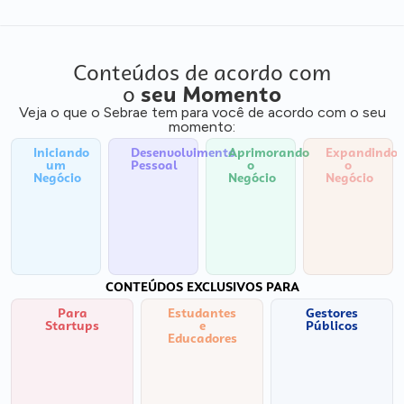
Conteúdos de acordo com
o
seu Momento
Veja o que o Sebrae tem para você de acordo com o seu
momento:
Iniciando
Desenvolvimento
Aprimorando
Expandindo
um
Pessoal
o
o
Negócio
Negócio
Negócio
CONTEÚDOS EXCLUSIVOS PARA
Para
Estudantes
Gestores
Startups
e
Públicos
Educadores