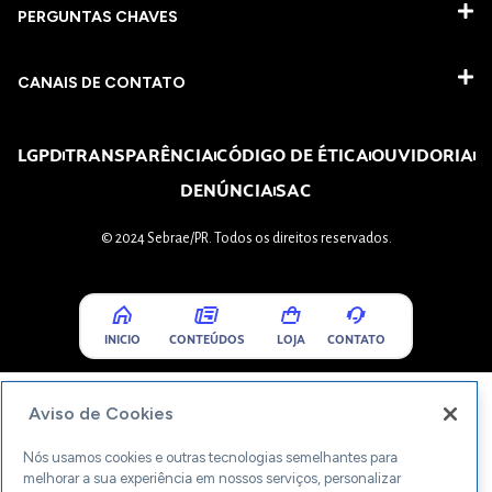
PERGUNTAS CHAVES​
CANAIS DE CONTATO
LGPD
TRANSPARÊNCIA
CÓDIGO DE ÉTICA
OUVIDORIA
DENÚNCIA
SAC
© 2024 Sebrae/PR. Todos os direitos reservados.
INICIO
CONTEÚDOS
LOJA
CONTATO
Aviso de Cookies
Nós usamos cookies e outras tecnologias semelhantes para
melhorar a sua experiência em nossos serviços, personalizar