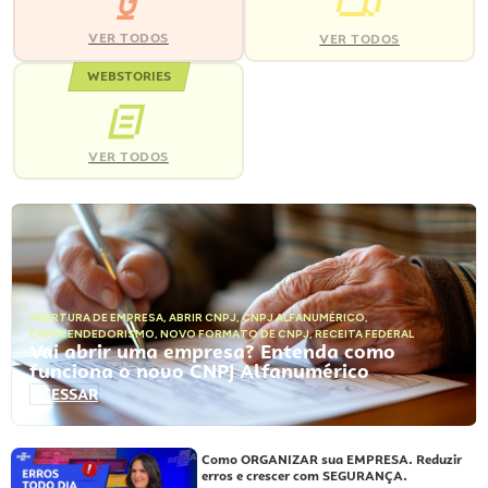
VER TODOS
VER TODOS
WEBSTORIES
VER TODOS
ABERTURA DE EMPRESA
,
ABRIR CNPJ
,
CNPJ ALFANUMÉRICO
,
EMPREENDEDORISMO
,
NOVO FORMATO DE CNPJ
,
RECEITA FEDERAL
Vai abrir uma empresa? Entenda como
funciona o novo CNPJ Alfanumérico
ACESSAR
Como ORGANIZAR sua EMPRESA. Reduzir
erros e crescer com SEGURANÇA.