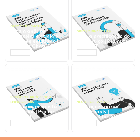
GESTÃO FINANCEIRA
Faça a análise
GESTÃO FINANCEIRA
financeira e atinja o
Faça a precificação do
ponto de equilíbrio |
seu serviço | Prompts
Prompts ChatGPT
ChatGPT
ACESSAR
ACESSAR
NEGÓCIOS
,
PROCESSOS
EMPRESARIAIS
NEGÓCIOS
,
VENDAS
Faça uma proposta
Faça ações para
comercial | Prompts
vender mais |
ChatGPT
Prompts ChatGPT
ACESSAR
ACESSAR