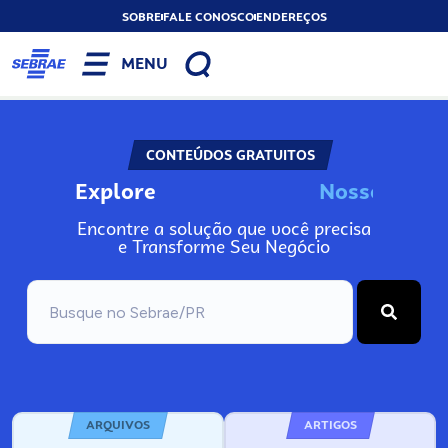
SOBRE
FALE CONOSCO
ENDEREÇOS
MENU
CONTEÚDOS GRATUITOS
Explore
N
o
s
s
o
s
I
n
f
o
Encontre a solução que você precisa
e Transforme Seu Negócio
ARQUIVOS
ARTIGOS