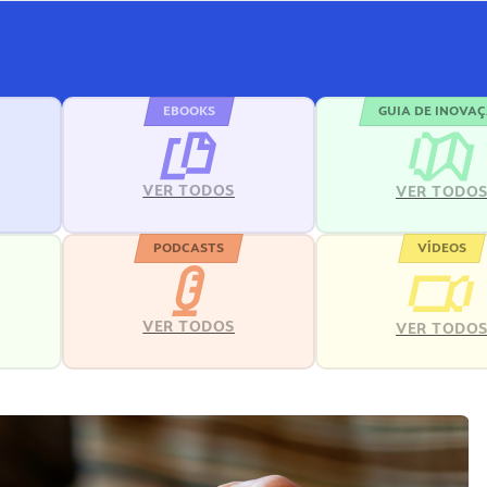
EBOOKS
GUIA DE INOVA
VER TODOS
VER TODO
PODCASTS
VÍDEOS
VER TODOS
VER TODO