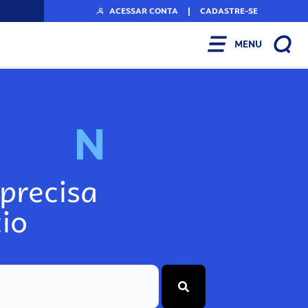
ACESSAR CONTA
|
CADASTRE-SE
MENU
N
o
s
s
o
s
P
o
precisa
io