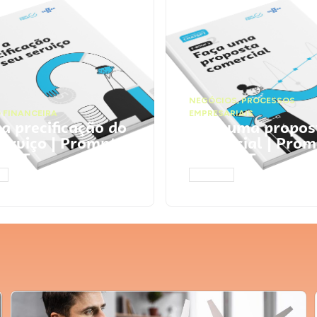
NEGÓCIOS
,
PROCESSOS
 FINANCEIRA
EMPRESARIAIS
 a precificação do
Faça uma propos
serviço | Prompts
comercial | Prom
tGPT
ChatGPT
AR
ACESSAR