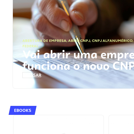
ABERTURA DE EMPRESA
,
ABRIR CNPJ
,
CNPJ ALFANUMÉRICO
FEDERAL
Vai abrir uma empr
funciona o novo CN
ACESSAR
EBOOKS