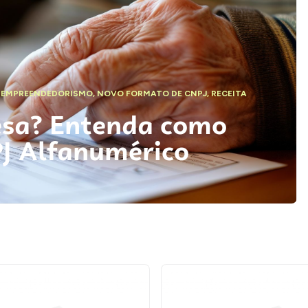
,
EMPREENDEDORISMO
,
NOVO FORMATO DE CNPJ
,
RECEITA
esa? Entenda como
PJ Alfanumérico