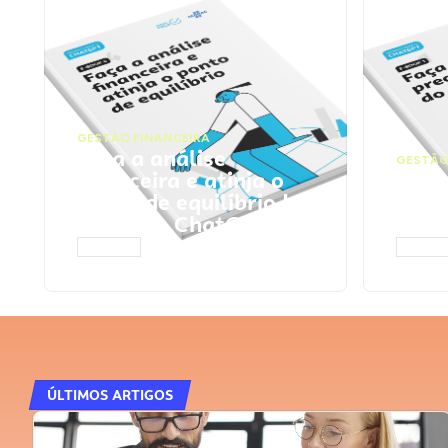
GESTÃO FINANCEIRA
Faça a análise
GESTÃO
financeira e atinja o
Faça
ponto de equilíbrio |
seu 
Prompts ChatGPT
Cha
ACESSAR
ACESS
ÚLTIMOS ARTIGOS