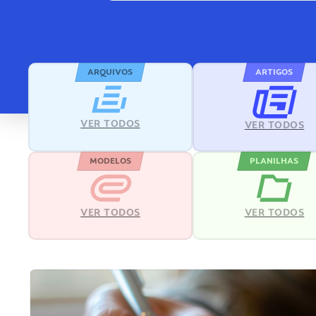
ARQUIVOS
ARTIGOS
VER TODOS
VER TODOS
MODELOS
PLANILHAS
VER TODOS
VER TODOS