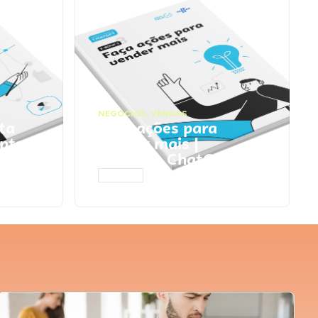
NEGÓCIOS
,
VENDAS
ta
Faça ações para
pts
vender mais |
Prompts ChatGPT
ACESSAR