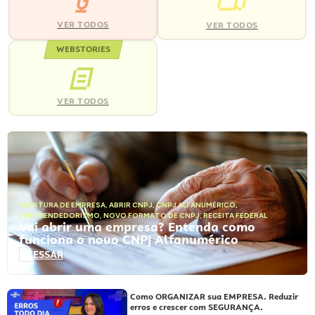
VER TODOS
VER TODOS
WEBSTORIES
VER TODOS
ABERTURA DE EMPRESA
,
ABRIR CNPJ
,
CNPJ ALFANUMÉRICO
,
EMPREENDEDORISMO
,
NOVO FORMATO DE CNPJ
,
RECEITA FEDERAL
Vai abrir uma empresa? Entenda como
funciona o novo CNPJ Alfanumérico
ACESSAR
Como ORGANIZAR sua EMPRESA. Reduzir
erros e crescer com SEGURANÇA.