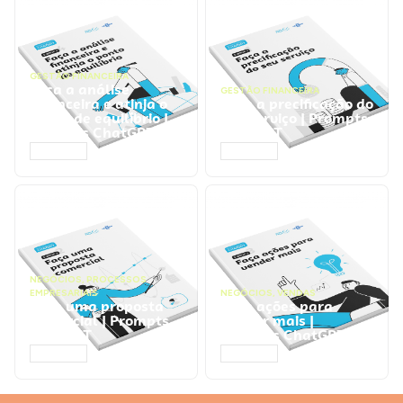
GESTÃO FINANCEIRA
Faça a análise
GESTÃO FINANCEIRA
financeira e atinja o
Faça a precificação do
ponto de equilíbrio |
seu serviço | Prompts
Prompts ChatGPT
ChatGPT
ACESSAR
ACESSAR
NEGÓCIOS
,
PROCESSOS
EMPRESARIAIS
NEGÓCIOS
,
VENDAS
Faça uma proposta
Faça ações para
comercial | Prompts
vender mais |
ChatGPT
Prompts ChatGPT
ACESSAR
ACESSAR