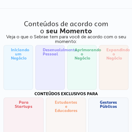
Conteúdos de acordo com
o
seu Momento
Veja o que o Sebrae tem para você de acordo com o seu
momento:
Iniciando
Desenvolvimento
Aprimorando
Expandindo
um
Pessoal
o
o
Negócio
Negócio
Negócio
CONTEÚDOS EXCLUSIVOS PARA
Para
Estudantes
Gestores
Startups
e
Públicos
Educadores