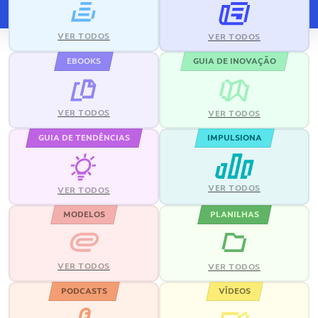
VER TODOS
VER TODOS
EBOOKS
GUIA DE INOVAÇÃO
VER TODOS
VER TODOS
GUIA DE TENDÊNCIAS
IMPULSIONA
VER TODOS
VER TODOS
MODELOS
PLANILHAS
VER TODOS
VER TODOS
PODCASTS
VÍDEOS