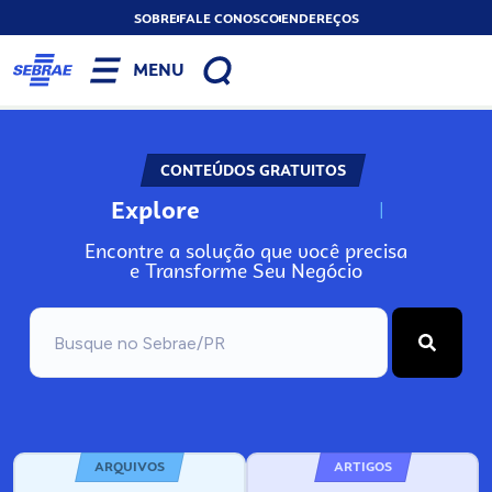
SOBRE
FALE CONOSCO
ENDEREÇOS
MENU
CONTEÚDOS GRATUITOS
Explore
N
o
s
s
o
s
A
Encontre a solução que você precisa
e Transforme Seu Negócio
ARQUIVOS
ARTIGOS