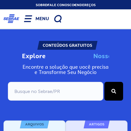
SOBRE
FALE CONOSCO
ENDEREÇOS
MENU
CONTEÚDOS GRATUITOS
Explore
N
o
s
s
o
s
A
n
Encontre a solução que você precisa
e Transforme Seu Negócio
ARQUIVOS
ARTIGOS