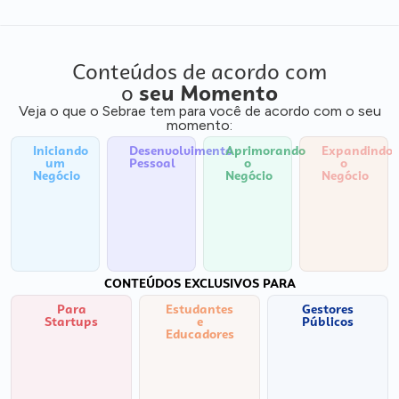
Conteúdos de acordo com
o
seu Momento
Veja o que o Sebrae tem para você de acordo com o seu
momento:
Iniciando
Desenvolvimento
Aprimorando
Expandindo
um
Pessoal
o
o
Negócio
Negócio
Negócio
CONTEÚDOS EXCLUSIVOS PARA
Para
Estudantes
Gestores
Startups
e
Públicos
Educadores