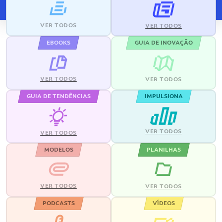
VER TODOS
VER TODOS
EBOOKS
GUIA DE INOVAÇÃO
VER TODOS
VER TODOS
GUIA DE TENDÊNCIAS
IMPULSIONA
VER TODOS
VER TODOS
MODELOS
PLANILHAS
VER TODOS
VER TODOS
PODCASTS
VÍDEOS