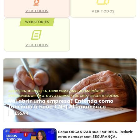
VER TODOS
VER TODOS
WEBSTORIES
VER TODOS
ABERTURA DE EMPRESA
,
ABRIR CNPJ
,
CNPJ ALFANUMÉRICO
,
EMPREENDEDORISMO
,
NOVO FORMATO DE CNPJ
,
RECEITA FEDERAL
Vai abrir uma empresa? Entenda como
funciona o novo CNPJ Alfanumérico
ACESSAR
Como ORGANIZAR sua EMPRESA. Reduzir
erros e crescer com SEGURANÇA.