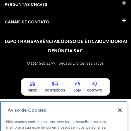
PERGUNTAS CHAVES​
CANAIS DE CONTATO
LGPD
TRANSPARÊNCIA
CÓDIGO DE ÉTICA
OUVIDORIA
DENÚNCIA
SAC
© 2024 Sebrae/PR. Todos os direitos reservados.
INICIO
CONTEÚDOS
LOJA
CONTATO
Aviso de Cookies
Nós usamos cookies e outras tecnologias semelhantes para
melhorar a sua experiência em nossos serviços, personalizar