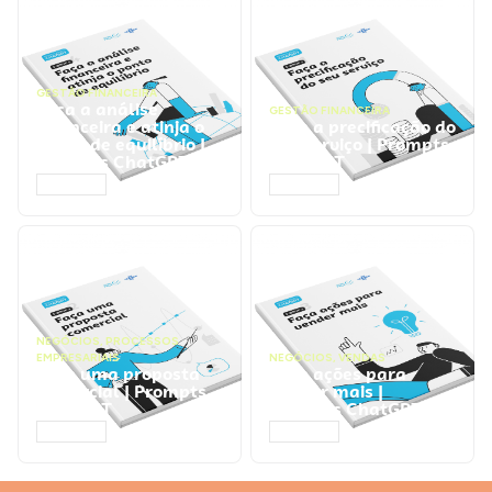
GESTÃO FINANCEIRA
Faça a análise
GESTÃO FINANCEIRA
financeira e atinja o
Faça a precificação do
ponto de equilíbrio |
seu serviço | Prompts
Prompts ChatGPT
ChatGPT
ACESSAR
ACESSAR
NEGÓCIOS
,
PROCESSOS
EMPRESARIAIS
NEGÓCIOS
,
VENDAS
Faça uma proposta
Faça ações para
comercial | Prompts
vender mais |
ChatGPT
Prompts ChatGPT
ACESSAR
ACESSAR