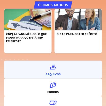
ÚLTIMOS ARTIGOS
: O QUE
DICAS PARA OBTER CRÉDITO
FAÇA A DIFERENÇA: SEJA
 TEM
SUSTENTÁVEL, SEJA
INOVADOR
ARQUIVOS
EBOOKS