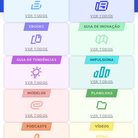
VER TODOS
VER TODOS
EBOOKS
GUIA DE INOVAÇÃO
VER TODOS
VER TODOS
GUIA DE TENDÊNCIAS
IMPULSIONA
VER TODOS
VER TODOS
MODELOS
PLANILHAS
VER TODOS
VER TODOS
PODCASTS
VÍDEOS