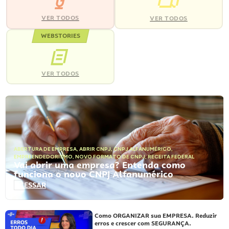
VER TODOS
VER TODOS
WEBSTORIES
VER TODOS
ABERTURA DE EMPRESA
,
ABRIR CNPJ
,
CNPJ ALFANUMÉRICO
,
EMPREENDEDORISMO
,
NOVO FORMATO DE CNPJ
,
RECEITA FEDERAL
Vai abrir uma empresa? Entenda como
funciona o novo CNPJ Alfanumérico
ACESSAR
Como ORGANIZAR sua EMPRESA. Reduzir
erros e crescer com SEGURANÇA.