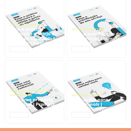
GESTÃO FINANCEIRA
Faça a análise
GESTÃO FINANCEIRA
financeira e atinja o
Faça a precificação do
ponto de equilíbrio |
seu serviço | Prompts
Prompts ChatGPT
ChatGPT
ACESSAR
ACESSAR
NEGÓCIOS
,
PROCESSOS
EMPRESARIAIS
NEGÓCIOS
,
VENDAS
Faça uma proposta
Faça ações para
comercial | Prompts
vender mais |
ChatGPT
Prompts ChatGPT
ACESSAR
ACESSAR