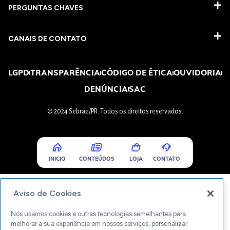
PERGUNTAS CHAVES​
CANAIS DE CONTATO
LGPD
TRANSPARÊNCIA
CÓDIGO DE ÉTICA
OUVIDORIA
DENÚNCIA
SAC
© 2024 Sebrae/PR. Todos os direitos reservados.
INICIO
CONTEÚDOS
LOJA
CONTATO
Aviso de Cookies
Nós usamos cookies e outras tecnologias semelhantes para
melhorar a sua experiência em nossos serviços, personalizar