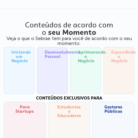
Conteúdos de acordo com
o
seu Momento
Veja o que o Sebrae tem para você de acordo com o seu
momento:
Iniciando
Desenvolvimento
Aprimorando
Expandindo
um
Pessoal
o
o
Negócio
Negócio
Negócio
CONTEÚDOS EXCLUSIVOS PARA
Para
Estudantes
Gestores
Startups
e
Públicos
Educadores