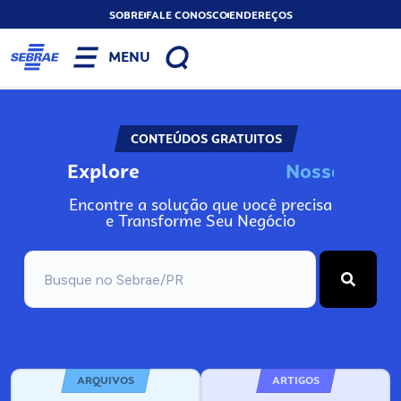
SOBRE
FALE CONOSCO
ENDEREÇOS
MENU
CONTEÚDOS GRATUITOS
Explore
N
o
s
s
o
s
A
Encontre a solução que você precisa
e Transforme Seu Negócio
ARQUIVOS
ARTIGOS