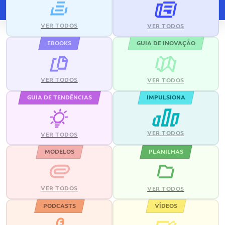
VER TODOS
VER TODOS
EBOOKS
GUIA DE INOVAÇÃO
VER TODOS
VER TODOS
GUIA DE TENDÊNCIAS
IMPULSIONA
VER TODOS
VER TODOS
MODELOS
PLANILHAS
VER TODOS
VER TODOS
PODCASTS
VÍDEOS