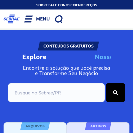
SOBRE
FALE CONOSCO
ENDEREÇOS
MENU
CONTEÚDOS GRATUITOS
Explore
N
o
s
s
o
s
I
n
f
Encontre a solução que você precisa
e Transforme Seu Negócio
ARQUIVOS
ARTIGOS