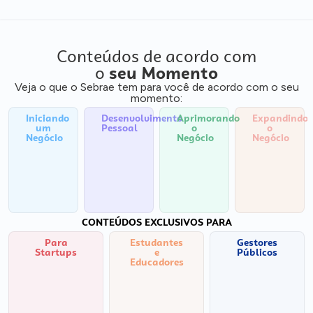
Conteúdos de acordo com
o
seu Momento
Veja o que o Sebrae tem para você de acordo com o seu
momento:
Iniciando
Desenvolvimento
Aprimorando
Expandindo
um
Pessoal
o
o
Negócio
Negócio
Negócio
CONTEÚDOS EXCLUSIVOS PARA
Para
Estudantes
Gestores
Startups
e
Públicos
Educadores