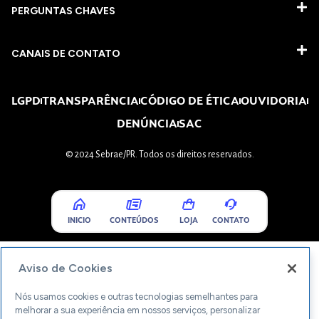
PERGUNTAS CHAVES​
CANAIS DE CONTATO
LGPD
TRANSPARÊNCIA
CÓDIGO DE ÉTICA
OUVIDORIA
DENÚNCIA
SAC
© 2024 Sebrae/PR. Todos os direitos reservados.
INICIO
CONTEÚDOS
LOJA
CONTATO
Aviso de Cookies
Nós usamos cookies e outras tecnologias semelhantes para
melhorar a sua experiência em nossos serviços, personalizar