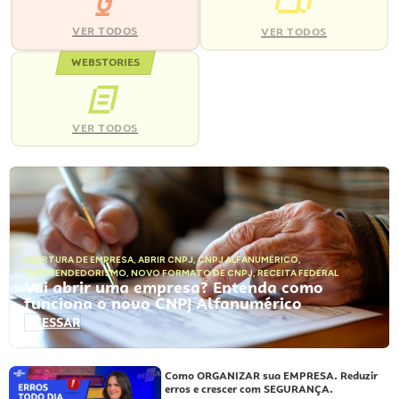
VER TODOS
VER TODOS
WEBSTORIES
VER TODOS
ABERTURA DE EMPRESA
,
ABRIR CNPJ
,
CNPJ ALFANUMÉRICO
,
EMPREENDEDORISMO
,
NOVO FORMATO DE CNPJ
,
RECEITA FEDERAL
Vai abrir uma empresa? Entenda como
funciona o novo CNPJ Alfanumérico
ACESSAR
Como ORGANIZAR sua EMPRESA. Reduzir
erros e crescer com SEGURANÇA.