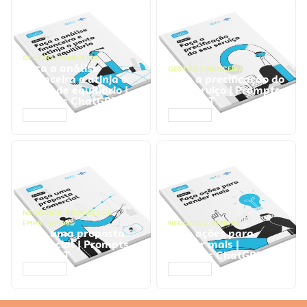
GESTÃO FINANCEIRA
Faça a análise
GESTÃO FINANCEIRA
financeira e atinja o
Faça a precificação do
ponto de equilíbrio |
seu serviço | Prompts
Prompts ChatGPT
ChatGPT
ACESSAR
ACESSAR
NEGÓCIOS
,
PROCESSOS
EMPRESARIAIS
NEGÓCIOS
,
VENDAS
Faça uma proposta
Faça ações para
comercial | Prompts
vender mais |
ChatGPT
Prompts ChatGPT
ACESSAR
ACESSAR