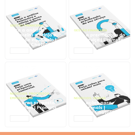
GESTÃO FINANCEIRA
Faça a análise
GESTÃO FINANCEIRA
financeira e atinja o
Faça a precificação do
ponto de equilíbrio |
seu serviço | Prompts
Prompts ChatGPT
ChatGPT
ACESSAR
ACESSAR
NEGÓCIOS
,
PROCESSOS
EMPRESARIAIS
NEGÓCIOS
,
VENDAS
Faça uma proposta
Faça ações para
comercial | Prompts
vender mais |
ChatGPT
Prompts ChatGPT
ACESSAR
ACESSAR