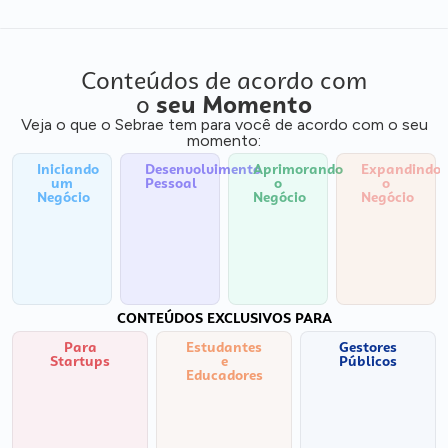
Conteúdos de acordo com
o
seu Momento
Veja o que o Sebrae tem para você de acordo com o seu
momento:
Iniciando
Desenvolvimento
Aprimorando
Expandindo
um
Pessoal
o
o
Negócio
Negócio
Negócio
CONTEÚDOS EXCLUSIVOS PARA
Para
Estudantes
Gestores
Startups
e
Públicos
Educadores