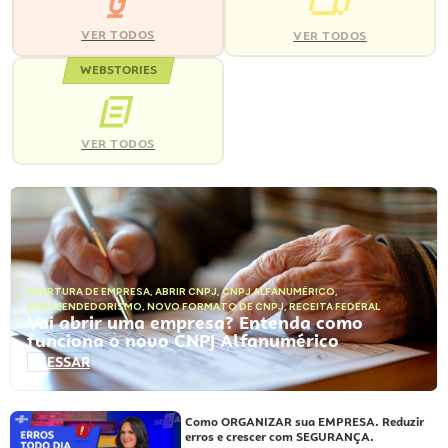
VER TODOS
VER TODOS
WEBSTORIES
VER TODOS
ABERTURA DE EMPRESA
,
ABRIR CNPJ
,
CNPJ ALFANUMÉRICO
,
EMPREENDEDORISMO
,
NOVO FORMATO DE CNPJ
,
RECEITA FEDERAL
Vai abrir uma empresa? Entenda como
funciona o novo CNPJ Alfanumérico
ACESSAR
Como ORGANIZAR sua EMPRESA. Reduzir
erros e crescer com SEGURANÇA.