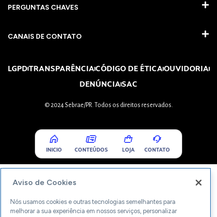
PERGUNTAS CHAVES​
CANAIS DE CONTATO
LGPD
TRANSPARÊNCIA
CÓDIGO DE ÉTICA
OUVIDORIA
DENÚNCIA
SAC
© 2024 Sebrae/PR. Todos os direitos reservados.
INICIO
CONTEÚDOS
LOJA
CONTATO
Aviso de Cookies
Nós usamos cookies e outras tecnologias semelhantes para
melhorar a sua experiência em nossos serviços, personalizar