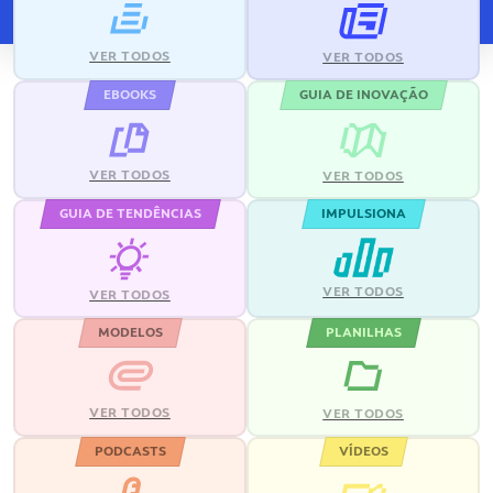
VER TODOS
VER TODOS
EBOOKS
GUIA DE INOVAÇÃO
VER TODOS
VER TODOS
GUIA DE TENDÊNCIAS
IMPULSIONA
VER TODOS
VER TODOS
MODELOS
PLANILHAS
VER TODOS
VER TODOS
PODCASTS
VÍDEOS