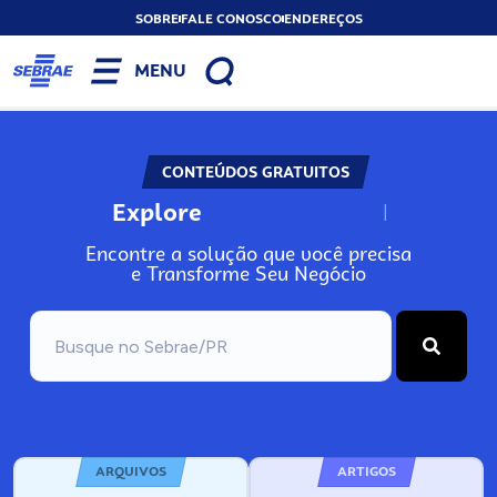
SOBRE
FALE CONOSCO
ENDEREÇOS
MENU
CONTEÚDOS GRATUITOS
Explore
N
o
s
s
o
s
A
Encontre a solução que você precisa
e Transforme Seu Negócio
ARQUIVOS
ARTIGOS