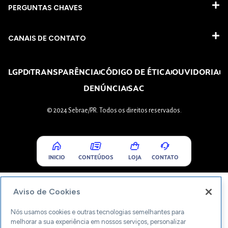
PERGUNTAS CHAVES​
CANAIS DE CONTATO
LGPD
TRANSPARÊNCIA
CÓDIGO DE ÉTICA
OUVIDORIA
DENÚNCIA
SAC
© 2024 Sebrae/PR. Todos os direitos reservados.
INICIO
CONTEÚDOS
LOJA
CONTATO
Aviso de Cookies
Nós usamos cookies e outras tecnologias semelhantes para
melhorar a sua experiência em nossos serviços, personalizar