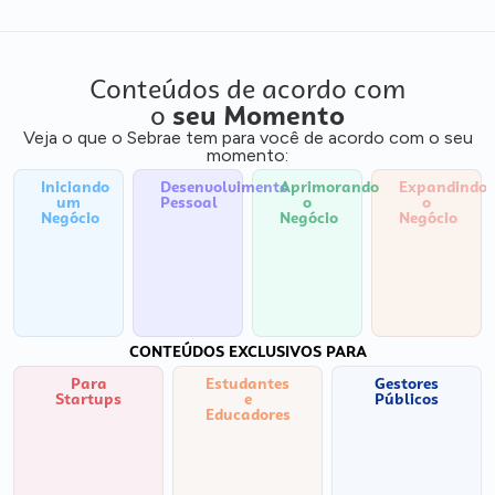
Conteúdos de acordo com
o
seu Momento
Veja o que o Sebrae tem para você de acordo com o seu
momento:
Iniciando
Desenvolvimento
Aprimorando
Expandindo
um
Pessoal
o
o
Negócio
Negócio
Negócio
CONTEÚDOS EXCLUSIVOS PARA
Para
Estudantes
Gestores
Startups
e
Públicos
Educadores