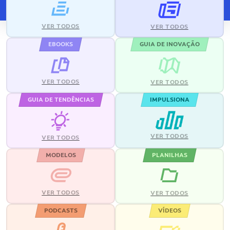
VER TODOS
VER TODOS
EBOOKS
GUIA DE INOVAÇÃO
VER TODOS
VER TODOS
GUIA DE TENDÊNCIAS
IMPULSIONA
VER TODOS
VER TODOS
MODELOS
PLANILHAS
VER TODOS
VER TODOS
PODCASTS
VÍDEOS