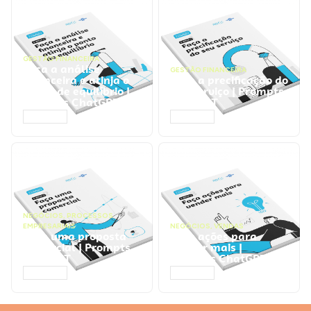
GESTÃO FINANCEIRA
Faça a análise
GESTÃO FINANCEIRA
financeira e atinja o
Faça a precificação do
ponto de equilíbrio |
seu serviço | Prompts
Prompts ChatGPT
ChatGPT
ACESSAR
ACESSAR
NEGÓCIOS
,
PROCESSOS
EMPRESARIAIS
NEGÓCIOS
,
VENDAS
Faça uma proposta
Faça ações para
comercial | Prompts
vender mais |
ChatGPT
Prompts ChatGPT
ACESSAR
ACESSAR