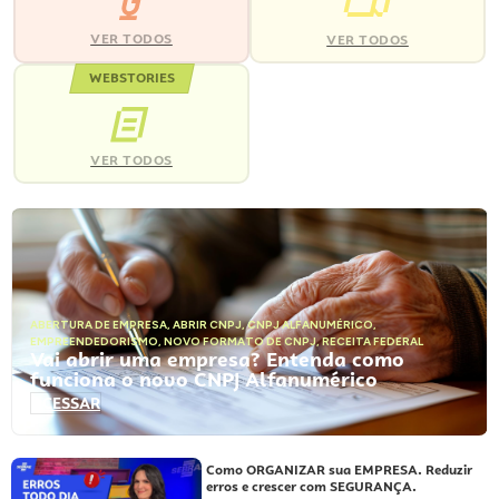
VER TODOS
VER TODOS
WEBSTORIES
VER TODOS
ABERTURA DE EMPRESA
,
ABRIR CNPJ
,
CNPJ ALFANUMÉRICO
,
EMPREENDEDORISMO
,
NOVO FORMATO DE CNPJ
,
RECEITA FEDERAL
Vai abrir uma empresa? Entenda como
funciona o novo CNPJ Alfanumérico
ACESSAR
Como ORGANIZAR sua EMPRESA. Reduzir
erros e crescer com SEGURANÇA.