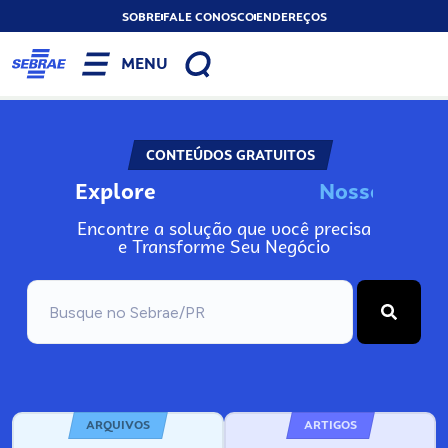
SOBRE
FALE CONOSCO
ENDEREÇOS
MENU
CONTEÚDOS GRATUITOS
Explore
N
o
s
s
o
s
I
n
f
o
Encontre a solução que você precisa
e Transforme Seu Negócio
ARQUIVOS
ARTIGOS