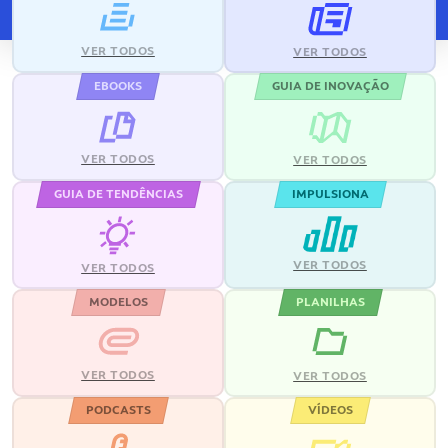
VER TODOS
VER TODOS
EBOOKS
GUIA DE INOVAÇÃO
VER TODOS
VER TODOS
GUIA DE TENDÊNCIAS
IMPULSIONA
VER TODOS
VER TODOS
MODELOS
PLANILHAS
VER TODOS
VER TODOS
PODCASTS
VÍDEOS