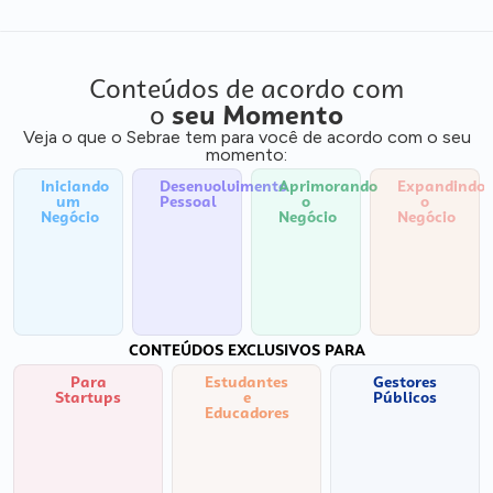
Conteúdos de acordo com
o
seu Momento
Veja o que o Sebrae tem para você de acordo com o seu
momento:
Iniciando
Desenvolvimento
Aprimorando
Expandindo
um
Pessoal
o
o
Negócio
Negócio
Negócio
CONTEÚDOS EXCLUSIVOS PARA
Para
Estudantes
Gestores
Startups
e
Públicos
Educadores