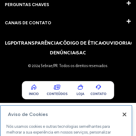
PERGUNTAS CHAVES​
CANAIS DE CONTATO
LGPD
TRANSPARÊNCIA
CÓDIGO DE ÉTICA
OUVIDORIA
DENÚNCIA
SAC
© 2024 Sebrae/PR. Todos os direitos reservados.
INICIO
CONTEÚDOS
LOJA
CONTATO
Aviso de Cookies
Nós usamos cookies e outras tecnologias semelhantes para
melhorar a sua experiência em nossos serviços, personalizar