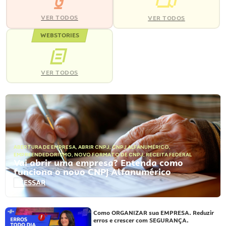
VER TODOS
VER TODOS
WEBSTORIES
VER TODOS
ABERTURA DE EMPRESA
,
ABRIR CNPJ
,
CNPJ ALFANUMÉRICO
,
EMPREENDEDORISMO
,
NOVO FORMATO DE CNPJ
,
RECEITA FEDERAL
Vai abrir uma empresa? Entenda como
funciona o novo CNPJ Alfanumérico
ACESSAR
Como ORGANIZAR sua EMPRESA. Reduzir
erros e crescer com SEGURANÇA.