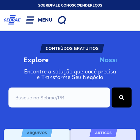
SOBRE
FALE CONOSCO
ENDEREÇOS
MENU
CONTEÚDOS GRATUITOS
Explore
N
o
s
s
o
s
A
Encontre a solução que você precisa
e Transforme Seu Negócio
ARQUIVOS
ARTIGOS