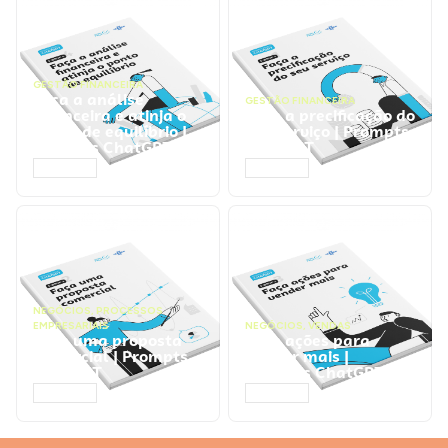
GESTÃO FINANCEIRA
Faça a análise
GESTÃO FINANCEIRA
financeira e atinja o
Faça a precificação do
ponto de equilíbrio |
seu serviço | Prompts
Prompts ChatGPT
ChatGPT
ACESSAR
ACESSAR
NEGÓCIOS
,
PROCESSOS
EMPRESARIAIS
NEGÓCIOS
,
VENDAS
Faça uma proposta
Faça ações para
comercial | Prompts
vender mais |
ChatGPT
Prompts ChatGPT
ACESSAR
ACESSAR